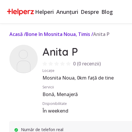
Helperi
Anunțuri
Despre
Blog
Acasă
/
Bone în Mosnita Noua, Timis
/
Anita P
Anita P
0
(
0 recenzii
)
Locație
Mosnita Noua, 0km față de tine
Servicii
Bonă, Menajeră
Disponibilitate
În weekend
Număr de telefon real