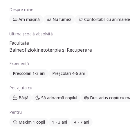
Despre mine
Am mașină
Nu fumez
Confortabil cu animalele
Ultima școală absolvită
Facultate
Balneofiziokinetoterpie și Recuperare
Experiență
Preșcolari 1-3 ani
Preșcolari 4-6 ani
Pot ajuta cu
Băiță
Să adoarmă copilul
Dus-adus copiii cu m
Pentru
Maxim 1 copil
1 - 3 ani
4 - 7 ani