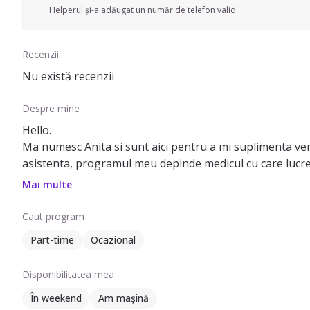
Helperul și-a adăugat un număr de telefon valid
Recenzii
Nu există recenzii
Despre mine
Hello.
Ma numesc Anita si sunt aici pentru a mi suplimenta veni
asistenta, programul meu depinde medicul cu care lucrez
Iar ceea ce priveste viziunea despre cresterea unui copil..
Mai multe
dezvoltarea atât fizică cât și psihică a copiilor. Din punctul meu 
lumea înconjurătoare. Deși nu sunt specialistă, totuși consider că un copilaș nu tr
Caut program
lumea are ritmul propriu de a se dezvolta și de a crește 
Part-time
Ocazional
Menționez faptul că aș prefera zone ca Moșnița nouă sau
Disponibilitatea mea
În weekend
Am mașină