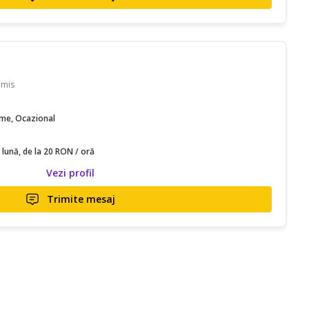
imis
time, Ocazional
 lună, de la 20 RON / oră
Vezi profil
Trimite mesaj