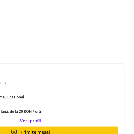
imis
time, Ocazional
 lună, de la 20 RON / oră
Vezi profil
Trimite mesaj