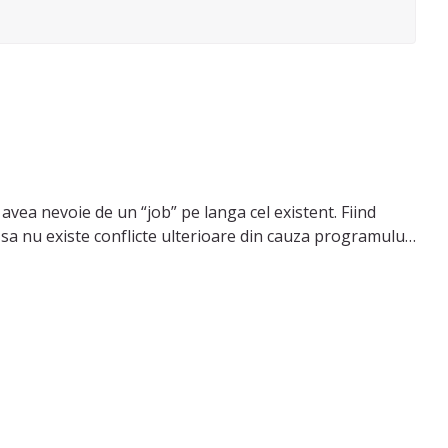
avea nevoie de un “job” pe langa cel existent. Fiind
sa nu existe conflicte ulterioare din cauza programului.
sportul", activitățile zilnice și nutriția pentru ei, pentru
ce prin care învață lucruri noi, descoperă
ă
eînțeles joacă 😊.
c în Timișoara și ar fi mult să parcurg orașul de