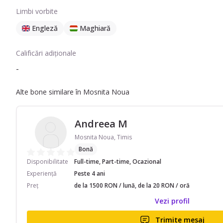
Limbi vorbite
Engleză
Maghiară
Calificări adiționale
-
Alte bone similare în Mosnita Noua
Andreea M
Mosnita Noua, Timis
Bonă
Disponibilitate
Full-time, Part-time, Ocazional
Experiență
Peste 4 ani
Preț
de la 1500 RON / lună, de la 20 RON / oră
Vezi profil
Trimite mesaj