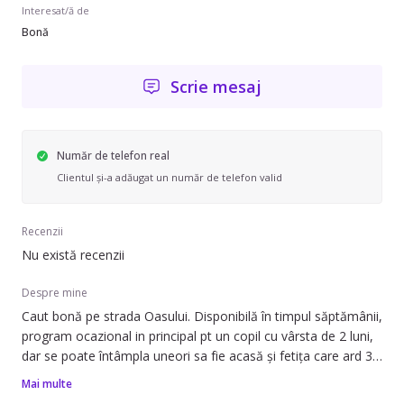
Interesat/ă de
Bonă
Scrie mesaj
Număr de telefon real
Clientul și-a adăugat un număr de telefon valid
Recenzii
Nu există recenzii
Despre mine
Caut bonă pe strada Oasului. Disponibilă în timpul săptămânii,
program ocazional in principal pt un copil cu vârsta de 2 luni,
dar se poate întâmpla uneori sa fie acasă și fetița care ard 3
ani jumate 1 - 3 ani . Probabil uneori va trebui și adormit
Mai multe
copilul și strâns după copil.