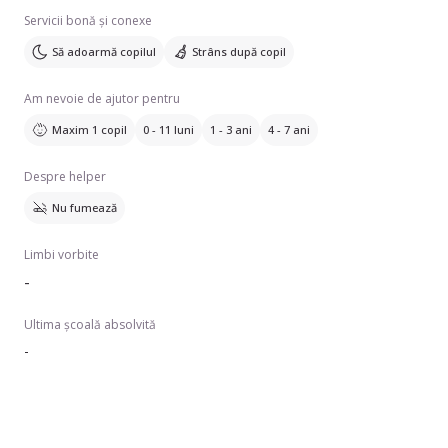
Servicii bonă și conexe
Să adoarmă copilul
Strâns după copil
Am nevoie de ajutor pentru
Maxim 1 copil
0 - 11 luni
1 - 3 ani
4 - 7 ani
Despre helper
Nu fumează
Limbi vorbite
-
Ultima școală absolvită
-