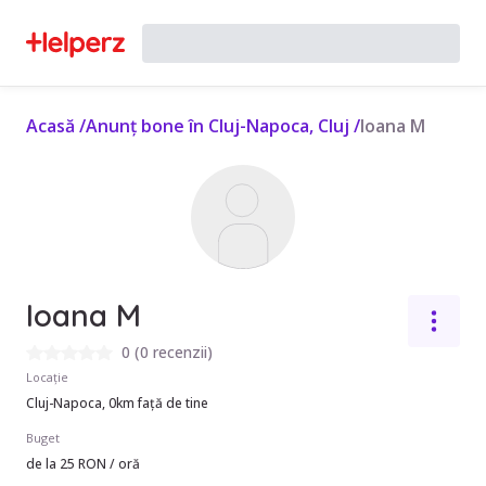
Acasă
/
Anunț bone în Cluj-Napoca, Cluj
/
Ioana M
Ioana M
0
(
0 recenzii
)
Locație
Cluj-Napoca, 0km față de tine
Buget
de la 25 RON / oră