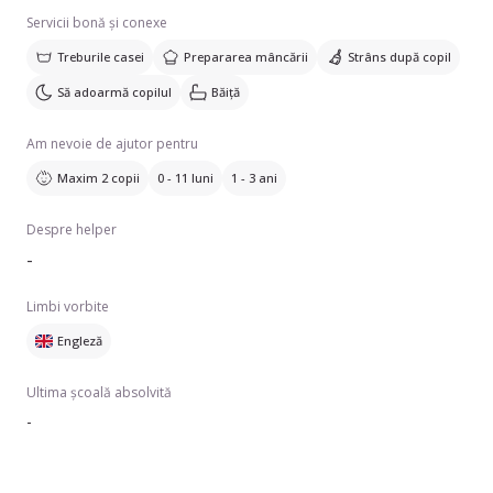
Servicii bonă și conexe
Treburile casei
Prepararea mâncării
Strâns după copil
Să adoarmă copilul
Băiță
Am nevoie de ajutor pentru
Maxim 2 copii
0 - 11 luni
1 - 3 ani
Despre helper
-
Limbi vorbite
Engleză
Ultima școală absolvită
-