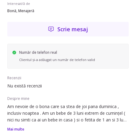
Interesat/ă de
Bonă, Menajeră
Scrie mesaj
Număr de telefon real
Clientul și-a adăugat un număr de telefon valid
Recenzii
Nu există recenzii
Despre mine
Am nevoie de o bona care sa stea de joi pana duminica ,
inclusiv noaptea . Am un bebe de 3 luni extrem de cumințel (
nici nu simti ca ai un bebe in casa ) si o fetita de 1 an si 3 luni
tare jucaușă si cumintica
Mai multe