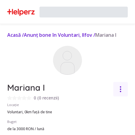
Acasă
/
Anunț bone în Voluntari, Ilfov
/
Mariana I
Mariana I
0
(
0 recenzii
)
Locație
Voluntari, 0km față de tine
Buget
de la 3000 RON / lună