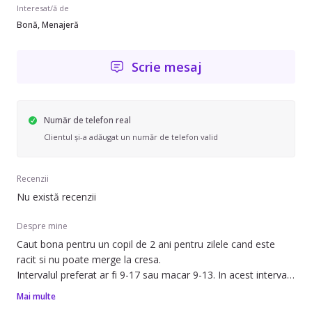
Interesat/ă de
Bonă, Menajeră
Scrie mesaj
Număr de telefon real
Clientul și-a adăugat un număr de telefon valid
Recenzii
Nu există recenzii
Despre mine
Caut bona pentru un copil de 2 ani pentru zilele cand este
racit si nu poate merge la cresa.
Intervalul preferat ar fi 9-17 sau macar 9-13. In acest interval,
ne dorim ca bona sa faca urmatoarele activitati: joaca,
Mai multe
asistat la masa, schimbat, iesit in parc / la plimbare, somn