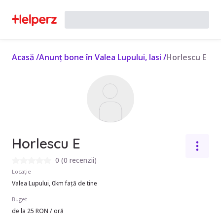
Acasă
/
Anunț bone în Valea Lupului, Iasi
/
Horlescu E
Horlescu E
0
(
0 recenzii
)
Locație
Valea Lupului, 0km față de tine
Buget
de la 25 RON / oră