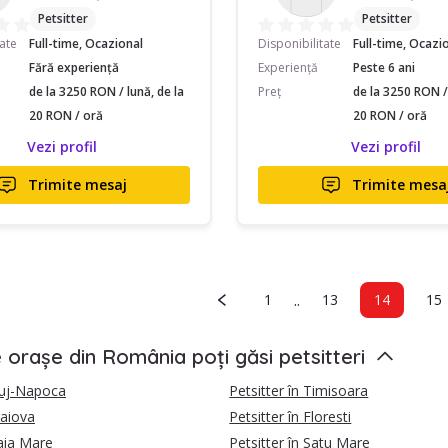
Petsitter
Petsitter
tate
Full-time, Ocazional
Disponibilitate
Full-time, Ocazi
Fără experiență
Experiență
Peste 6 ani
de la 3250 RON / lună, de la
Preț
de la 3250 RON / 
20 RON / oră
20 RON / oră
Vezi profil
Vezi profil
Trimite mesaj
Trimite mesa
..
1
13
14
15
e orașe din România poți găsi petsitteri
Cluj-Napoca
Petsitter în Timisoara
raiova
Petsitter în Floresti
Baia Mare
Petsitter în Satu Mare