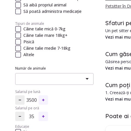
Să aibă propriul animal
Petsitter în 
Să poată administra medicație
Sfaturi p
Tipuri de animale
Câine talie mică 0-7kg
Un pet sitter 
Câine talie mare 18kg+
Vezi mai mu
Pisică
În Mosnita No
Câine talie medie 7-18kg
Cum găseș
Altele
Avantajele c
Găsirea perso
1. Costuri ma
animale.
Vezi mai mu
Număr de animale
2. Îngrijire i
3. Familiaritat
Cel mai bun mo
4. Posibilitat
Cum poți 
Salariul pe lună
1. Creează-ți
Ce ar trebui 
2. Selectează 
Vezi mai mu
3500
1. A mai avut 
3. Răsfoiește 
2. Este dispon
Salariul pe oră
4. Folosește f
3. Poate veni 
Poate ai 
35
5. Alege pet s
4. Se simte an
5. Oferă serv
Educație