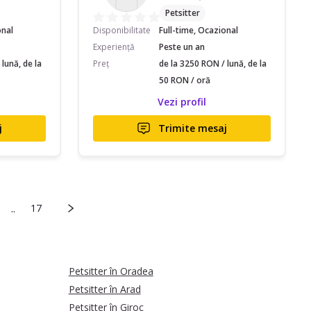
Petsitter
onal
Disponibilitate
Full-time, Ocazional
Experiență
Peste un an
lună, de la
Preț
de la 3250 RON / lună, de la
50 RON / oră
Vezi profil
j
Trimite mesaj
..
17
Petsitter în Oradea
Petsitter în Arad
Petsitter în Giroc