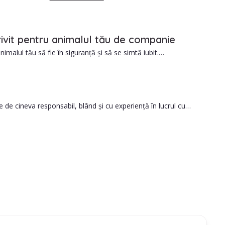
rivit pentru animalul tău de companie
imalul tău să fie în siguranță și să se simtă iubit.
 companionului tău.
 de cineva responsabil, blând și cu experiență în lucrul cu
rezi atent opțiunile disponibile.
rvicii dorite).
ntru a intra în contact.