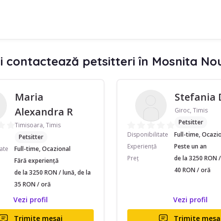
i contactează petsitteri în Mosnita No
Maria
Stefania 
Alexandra R
Giroc, Timis
Petsitter
Timisoara, Timis
Disponibilitate
Full-time, Ocazi
Petsitter
Experiență
Peste un an
tate
Full-time, Ocazional
Preț
de la 3250 RON / 
Fără experiență
40 RON / oră
de la 3250 RON / lună, de la
35 RON / oră
Vezi profil
Vezi profil
Trimite mesaj
Trimite mesa