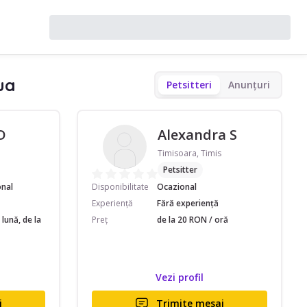
ua
Petsitteri
Anunțuri
D
Alexandra S
Timisoara, Timis
Petsitter
onal
Disponibilitate
Ocazional
Experiență
Fără experiență
lună, de la
Preț
de la 20 RON / oră
Vezi profil
j
Trimite mesaj