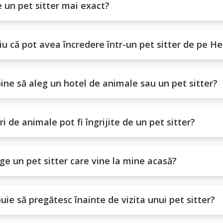
ul complet și are recenzii pozitive?
 un pet sitter mai exact?
pet sitter este mai mult decât un serviciu - este o relație de încredere
u că pot avea încredere într-un pet sitter de pe He
ine să aleg un hotel de animale sau un pet sitter?
ri de animale pot fi îngrijite de un pet sitter?
ge un pet sitter care vine la mine acasă?
uie să pregătesc înainte de vizita unui pet sitter?