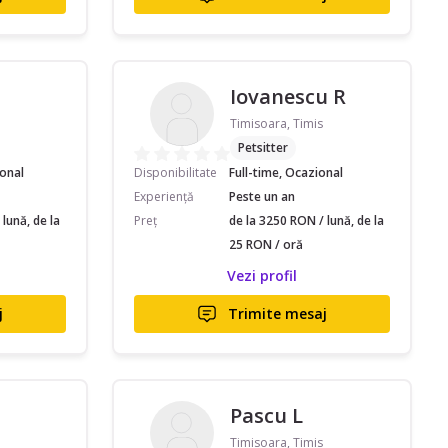
Iovanescu R
Timisoara, Timis
Petsitter
ional
Disponibilitate
Full-time, Ocazional
Experiență
Peste un an
lună, de la
Preț
de la 3250 RON / lună, de la
25 RON / oră
Vezi profil
j
Trimite mesaj
Pascu L
Timisoara, Timis