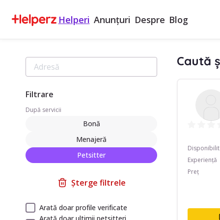
Helperi
Anunțuri
Despre
Blog
Caută ș
Filtrare
După servicii
Bonă
Menajeră
Disponibili
Petsitter
Experiență
Preț
Șterge filtrele
Arată doar profile verificate
Arată doar ultimii petsitteri