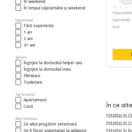
În weekend
În timpul săptămânii și weekend
Disponibili
Experiență
Experiență
Fără experiență
Preț
1 an
2 ani
3+ ani
Servicii
Îngrijire la domiciliul helper-ului
Îngrijire la domiciliul meu
Plimbare
Toaletare
Tip locuință
Apartament
În ce alt
Casă
Petsitter în 
Alte mențiuni
Petsitter în C
Să aibă pregătire veterinară
Petsitter în 
Să fi făcut voluntariat la adăpost