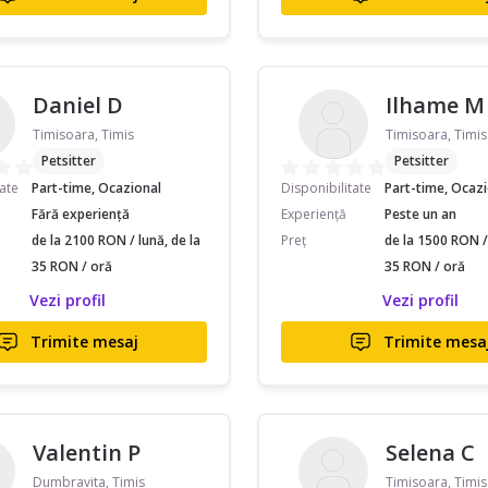
Daniel D
Ilhame M
Timisoara, Timis
Timisoara, Timis
Petsitter
Petsitter
tate
Part-time, Ocazional
Disponibilitate
Part-time, Ocaz
Fără experiență
Experiență
Peste un an
de la 2100 RON / lună, de la
Preț
de la 1500 RON / 
35 RON / oră
35 RON / oră
Vezi profil
Vezi profil
Trimite mesaj
Trimite mesa
Valentin P
Selena C
Dumbravita, Timis
Timisoara, Timis