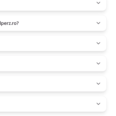
 între om și animal.
lperz.ro?