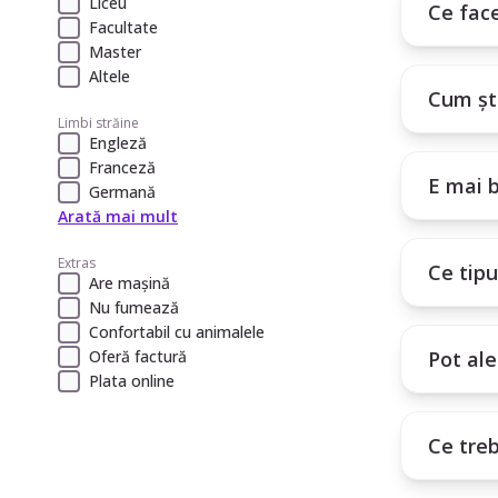
Liceu
6. Este profil
Ce face
Facultate
Master
Alegerea unui 
Altele
Cum ști
Limbi străine
Engleză
Franceză
E mai b
Germană
Arată mai mult
Extras
Ce tipu
Are mașină
Nu fumează
Confortabil cu animalele
Pot ale
Oferă factură
Plata online
Ce treb