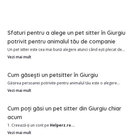
Sfaturi pentru a alege un pet sitter în Giurgiu
potrivit pentru animalul tău de companie
Un pet sitter este cea mai bună alegere atunci când ești plecat de
acasă și vrei ca animalul tău să fie în siguranță și să se simtă iubit.
Vezi mai mult
În Giurgiu avem în prezent 0 pet sitteri, gata să ofere grija
Cum găsești un petsitter în Giurgiu
personalizată companionului tău.
Găsirea persoanei potrivite pentru animalul tău este o alegere
importantă. Ai nevoie de cineva responsabil, blând și cu experiență în
Vezi mai mult
Avantajele colaborării cu un pet sitter din Giurgiu:
lucrul cu animale.
1. Costuri mai accesibile față de un hotel sau pensiune pentru animale
Cum poți găsi un pet sitter din Giurgiu chiar
2. Îngrijire individuală, adaptată temperamentului și nevoilor
Cel mai bun mod de a găsi un pet sitter în Giurgiu sau în apropiere
acum
animăluțului.
este să filtrezi atent opțiunile disponibile.
3. Familiaritate cu mediul și rutina zilnică.
1. Creează-ți un cont pe
Helperz.ro
.
4. Posibilitatea de actualizări și poze în timp real.
2. Selectează orașul Giurgiu și alte criterii importante (tip animal,
Vezi mai mult
Ce ar trebui să iei în calcul: