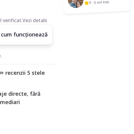
0 ani exp.
·
0
 verificat.
Vezi detalii
 cum funcționează
.
+ recenzii 5 stele
je directe, fără
rmediari