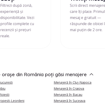
Filtrezi după zonă,
Scrii direct menajer
experiență și
care îți place. Primul
disponibilitate. Vezi
mesaj e gratuit —
profile complete cu
răspunde de obicei 
recenzii și prețuri
mai puțin de 2 ore.
reale.
e orașe din România poți găsi menajere
ucuresti
Menajeră în Cluj-Napoca
ibiu
Menajeră în Craiova
loiesti
Menajeră în Bacau
Popesti-Leordeni
Menajeră în Suceava