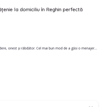
țenie la domiciliu în Reghin perfectă
credere, onest și răbdător. Cel mai bun mod de a găsi o menajeră
le.
să iei cea mai bună decizie.
ă persoana pe care o angajezi este potrivită pentru nevoile