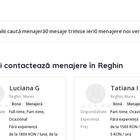
ilii caută menajeră
0 mesaje trimise ieri
0 menajere noi ver
i contactează menajere în Reghin
Luciana G
Tatiana I
Reghin, Mures
Reghin, Mures
Bonă
Menajeră
Bonă
Menaje
tate
Full-time, Part-time,
Disponibilitate
Part-time, Ocaz
Ocazional
Experiență
Fără experiență
Fără experiență
Preț
de la 1500 RON / 
de la 1800 RON / lună, de la
5 RON / oră