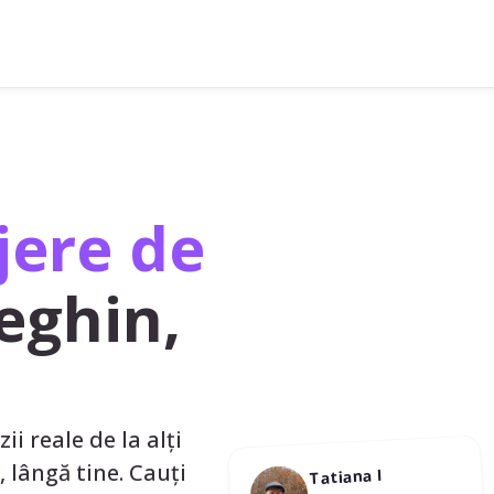
ere de
eghin,
ii reale de la alți
R, lângă tine. Cauți
Tatiana I