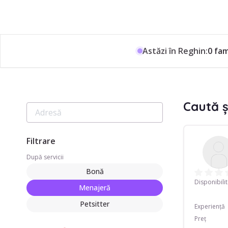
Astăzi în Reghin:
0 fam
Caută ș
Filtrare
După servicii
Bonă
Disponibili
Menajeră
Petsitter
Experiență
Preț