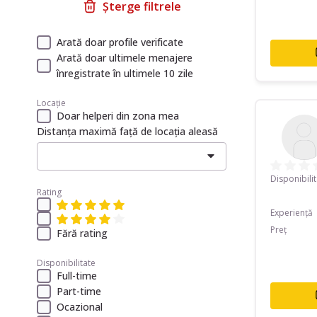
Șterge filtrele
Arată doar profile verificate
Arată doar ultimele menajere
înregistrate în ultimele 10 zile
Locație
Doar helperi din zona mea
Distanța maximă față de locația aleasă
Disponibili
Rating
Experiență
Preț
Fără rating
Disponibilitate
Full-time
Part-time
Ocazional