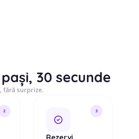
pași, 30 secunde
, fără surprize.
2
3
j
Rezervi