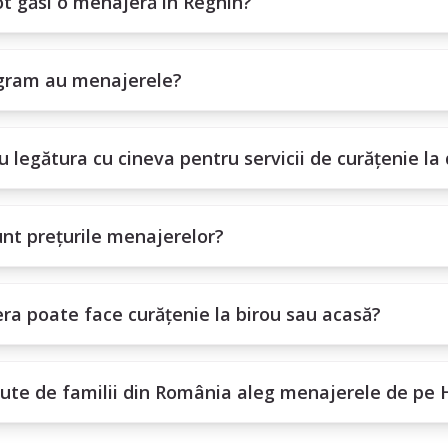
t găsi o menajeră în Reghin?
gram au menajerele?
 legătura cu cineva pentru servicii de curățenie la 
nt prețurile menajerelor?
ra poate face curățenie la birou sau acasă?
sute de familii din România aleg menajerele de pe 