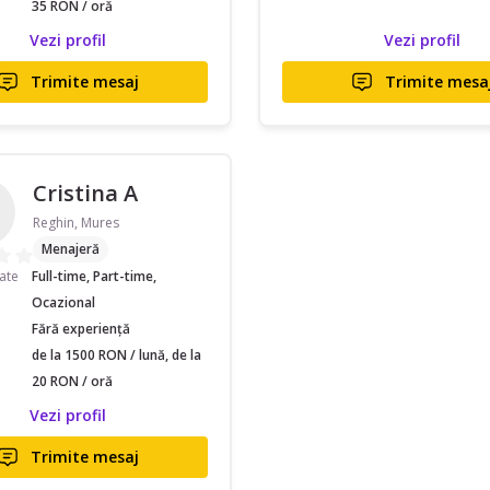
35 RON / oră
Vezi profil
Vezi profil
Trimite mesaj
Trimite mesa
Cristina A
Reghin, Mures
Menajeră
tate
Full-time, Part-time,
Ocazional
Fără experiență
de la 1500 RON / lună, de la
20 RON / oră
Vezi profil
Trimite mesaj