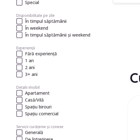
Special
Disponibilitate pe zile
În timpul săptămânii
În weekend
În timpul săptămânii și weekend
Experiență
Fără experiență
1 an
2 ani
C
3+ ani
Detalii imobil
Apartament
Casă/Vilă
Spațiu birouri
Spațiu comercial
Servicii curățenie și conexe
Generală
De întreținere