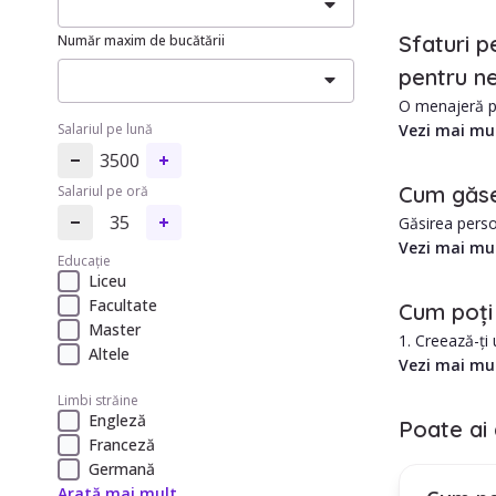
Sfaturi p
Număr maxim de bucătării
pentru ne
O menajeră pe
Vezi mai mu
Salariul pe lună
Avantajele an
3500
1. Costul est
Cum găse
Salariul pe oră
2. Îngrijire p
35
Găsirea perso
în Reghin este
Vezi mai mu
Educație
1. Există mult
Liceu
2. Care este 
Facultate
Cum poți
3. Cum ar aju
Master
1. Creează-ți
4. Se poate a
Altele
2. Selectează 
Vezi mai mu
5. Care este 
3. Treci prin 
6. Care este 
Limbi străine
4. Folosește f
7. Care este t
Engleză
Poate ai 
8. Programul 
Franceză
Cum poți in
9. Toate acest
Germană
Plătești un a
10. Angajarea
Arată mai mult