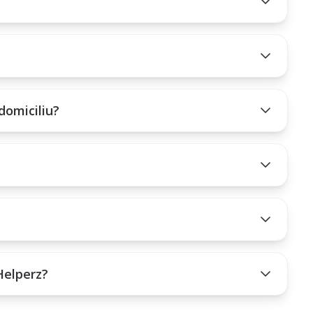
domiciliu?
Helperz?