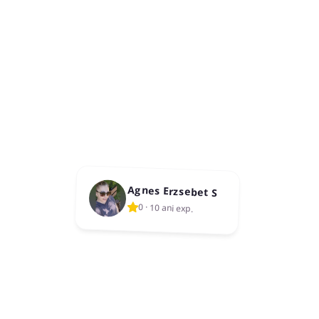
Agnes Erzsebet S
0
·
10 ani exp.