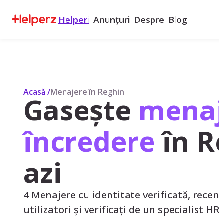
Helperi
Anunțuri
Despre
Blog
Acasă
/
Menajere în Reghin
Gasește
menaj
încredere
în R
azi
4 Menajere cu identitate verificată, recenz
utilizatori și verificați de un specialist H