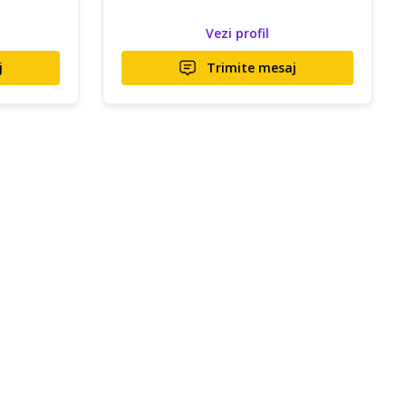
Vezi profil
j
Trimite mesaj