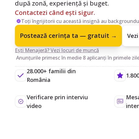
după zonă, experiență și buget.
Contactezi când ești sigur.
Toți îngrijitorii cu această insignă au backgroundul
Postează cerința ta — gratuit →
Vezi
Ești Menajeră? Vezi locuri de muncă
Anunțurile primesc în medie 8 aplicanți în primele zile
28.000+ familii din
1.800
România
Verificare prin interviu
Mesa
video
inte