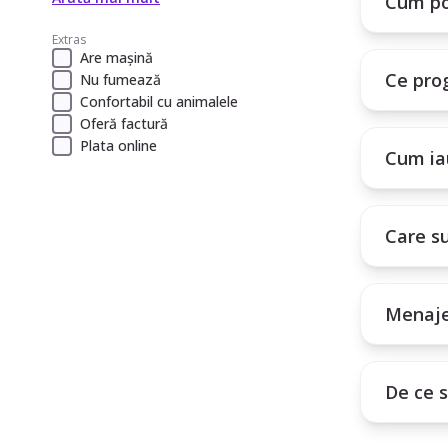
Cum po
tale.
Extras
Are mașină
Ce pro
Nu fumează
Confortabil cu animalele
Oferă factură
Plata online
Cum iau
Care su
Menaje
De ce 