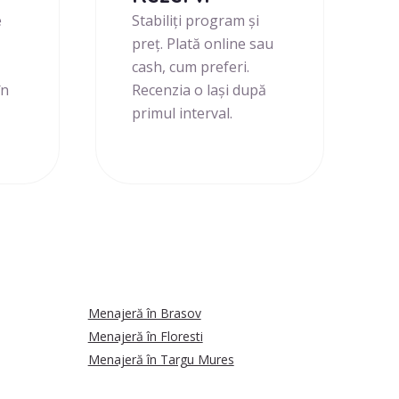
e
Stabiliți program și
preț. Plată online sau
cash, cum preferi.
în
Recenzia o lași după
primul interval.
Menajeră în Brasov
Menajeră în Floresti
Menajeră în Targu Mures