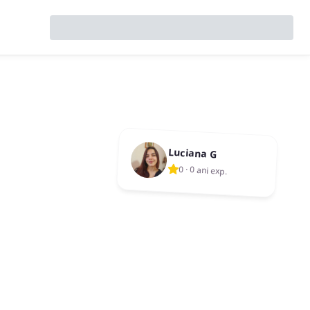
Luciana G
0
·
0 ani exp.