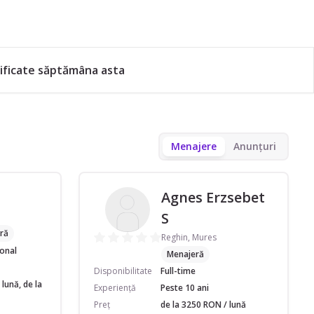
ificate săptămâna asta
Menajere
Anunțuri
Agnes Erzsebet
S
ră
Reghin, Mures
ional
Menajeră
Disponibilitate
Full-time
lună, de la
Experiență
Peste 10 ani
Preț
de la 3250 RON / lună