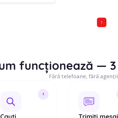
1
um funcționează — 3 
Fără telefoane, fără agenții
1
Cauți
Trimiți mesa