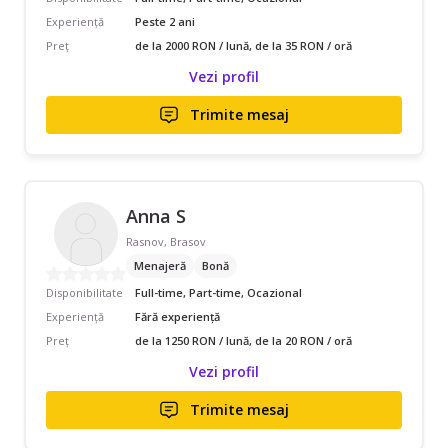
Experiență
Peste 2 ani
Preț
de la 2000 RON / lună, de la 35 RON / oră
Vezi profil
Trimite mesaj
Anna S
Rasnov, Brasov
Menajeră
Bonă
Disponibilitate
Full-time, Part-time, Ocazional
Experiență
Fără experiență
Preț
de la 1250 RON / lună, de la 20 RON / oră
Vezi profil
Trimite mesaj