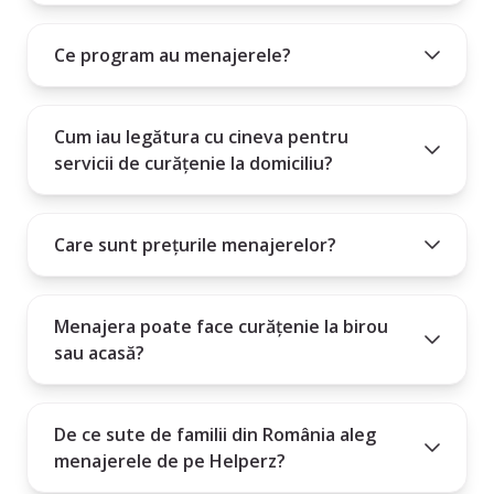
10. Angajarea unei menajere este un angajament mare și este
Cum poți intra în contact cu menajera aleasă?
important să știi dacă persoana pe care o angajezi este potrivită
Ce program au menajerele?
Plătești un abonament lunar, trimestrial sau anual.
pentru nevoile tale.
Cum iau legătura cu cineva pentru
servicii de curățenie la domiciliu?
Care sunt prețurile menajerelor?
Menajera poate face curățenie la birou
sau acasă?
De ce sute de familii din România aleg
menajerele de pe Helperz?