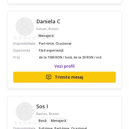
Daniela C
Vulcan, Brasov
Menajeră
Disponibilitate
Part-time, Ocazional
Experiență
Fără experiență
Preț
de la 1500 RON / lună, de la 20 RON / oră
Vezi profil
Trimite mesaj
Sos I
Rasnov, Brasov
Bonă
Menajeră
Disponibilitate
Full-time, Part-time, Ocazional