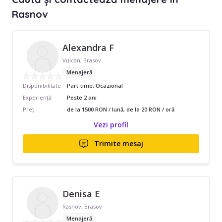
Rasnov
Alexandra F
Vulcan, Brasov
Menajeră
Disponibilitate
Part-time, Ocazional
Experiență
Peste 2 ani
Preț
de la 1500 RON / lună, de la 20 RON / oră
Vezi profil
Trimite mesaj
Denisa E
Rasnov, Brasov
Menajeră