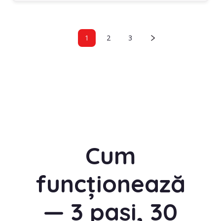
1
2
3
Cum
funcționează
— 3 pași, 30