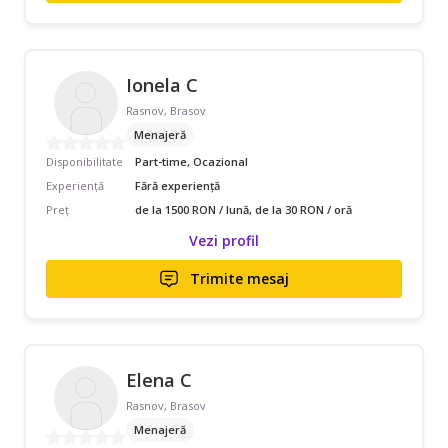
Ionela C
Rasnov, Brasov
Menajeră
Disponibilitate
Part-time, Ocazional
Experiență
Fără experiență
Preț
de la 1500 RON / lună, de la 30 RON / oră
Vezi profil
Trimite mesaj
Elena C
Rasnov, Brasov
Menajeră