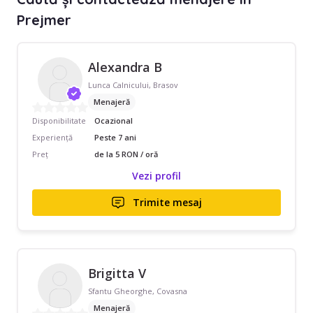
Prejmer
Alexandra B
Lunca Calnicului, Brasov
Menajeră
Disponibilitate
Ocazional
Experiență
Peste 7 ani
Preț
de la 5 RON / oră
Vezi profil
Trimite mesaj
Brigitta V
Sfantu Gheorghe, Covasna
Menajeră