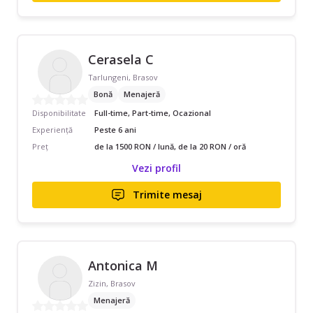
Cerasela C
Tarlungeni, Brasov
Bonă
Menajeră
Disponibilitate
Full-time, Part-time, Ocazional
Experiență
Peste 6 ani
Preț
de la 1500 RON / lună, de la 20 RON / oră
Vezi profil
Trimite mesaj
Antonica M
Zizin, Brasov
Menajeră