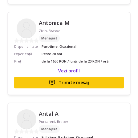
Antonica M
Zizin, Brasov
Menajeră
Disponibilitate
Part-time, Ocazional
Experiență
Peste 20 ani
Preț
de la 1650 RON / lună, de la 20 RON / oră
Vezi profil
Trimite mesaj
Antal A
Purcareni, Brasov
Menajeră
Disponibilitate
Full-time, Part-time, Ocazional