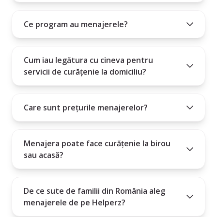
10. Angajarea unei menajere este un angajament mare și este
Cum poți intra în contact cu menajera aleasă?
important să știi dacă persoana pe care o angajezi este potrivită
Ce program au menajerele?
Plătești un abonament lunar, trimestrial sau anual.
pentru nevoile tale.
Cum iau legătura cu cineva pentru
servicii de curățenie la domiciliu?
Care sunt prețurile menajerelor?
Menajera poate face curățenie la birou
sau acasă?
De ce sute de familii din România aleg
menajerele de pe Helperz?