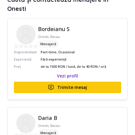
Onesti
Bordeianu S
Onesti, Bacau
Menajeră
Disponibilitate
Part-time, Ocazional
Experiență
Fără experiență
Preț
de la 1500 RON / lună, de la 40 RON / oră
Vezi profil
Trimite mesaj
Daria B
Onesti, Bacau
Menajeră