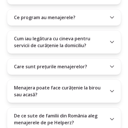
10. Angajarea unei menajere este un angajament mare și este
Cum poți intra în contact cu menajera aleasă?
important să știi dacă persoana pe care o angajezi este potrivită
Ce program au menajerele?
Plătești un abonament lunar, trimestrial sau anual.
pentru nevoile tale.
Cum iau legătura cu cineva pentru
servicii de curățenie la domiciliu?
Care sunt prețurile menajerelor?
Menajera poate face curățenie la birou
sau acasă?
De ce sute de familii din România aleg
menajerele de pe Helperz?