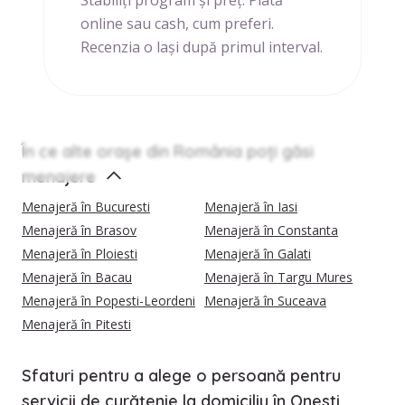
online sau cash, cum preferi.
Recenzia o lași după primul interval.
În ce alte orașe din România poți găsi
menajere
Menajeră în Bucuresti
Menajeră în Iasi
Menajeră în Brasov
Menajeră în Constanta
Menajeră în Ploiesti
Menajeră în Galati
Menajeră în Bacau
Menajeră în Targu Mures
Menajeră în Popesti-Leordeni
Menajeră în Suceava
Menajeră în Pitesti
Sfaturi pentru a alege o persoană pentru
servicii de curățenie la domiciliu în Onesti