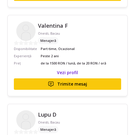
Valentina F
Onesti, Bacau
Menajeră
Disponibilitate
Part-time, Ocazional
Experiență
Peste 2 ani
Preț
de la 1500 RON / lună, de la 20 RON / oră
Vezi profil
Trimite mesaj
Lupu D
Onesti, Bacau
Menajeră