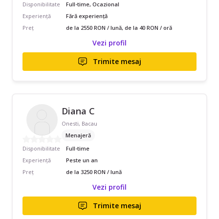
Disponibilitate
Full-time, Ocazional
Experiență
Fără experiență
Preț
de la 2550 RON / lună, de la 40 RON / oră
Vezi profil
Trimite mesaj
Diana C
Onesti, Bacau
Menajeră
Disponibilitate
Full-time
Experiență
Peste un an
Preț
de la 3250 RON / lună
Vezi profil
Trimite mesaj