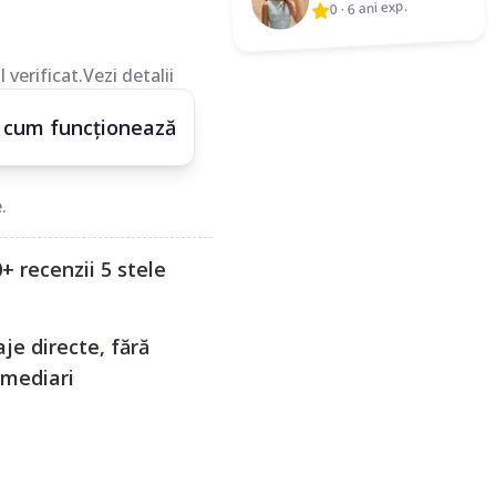
6 ani exp.
·
0
 verificat.
Vezi detalii
 cum funcționează
.
+ recenzii 5 stele
je directe, fără
rmediari