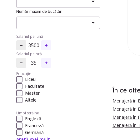
Număr maxim de bucătării
Salariul pe lună
3500
Salariul pe oră
35
Educație
Liceu
Facultate
În ce alt
Master
Altele
Menajeră în B
Menajeră în 
Limbi străine
Menajeră în F
Engleză
Menajeră în 
Franceză
Germană
Arată mai mult