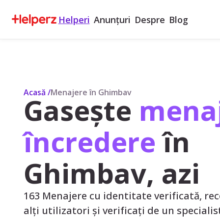
Helperi
Anunțuri
Despre
Blog
Acasă
/
Menajere în Ghimbav
Gasește
menaj
încredere
în
Ghimbav, azi
163 Menajere cu identitate verificată, rec
alți utilizatori și verificați de un speciali