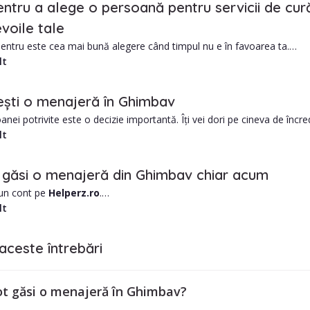
entru a alege o persoană pentru servicii de cur
voile tale
ntru este cea mai bună alegere când timpul nu e în favoarea ta.
lt
gajării unui menajere din Ghimbav includ:
e de obicei mai mic decât o firmă de curățenie
ști o menajeră în Ghimbav
ersonalizată în funcție de nevoile tale
anei potrivite este o decizie importantă. Îți vei dori pe cineva de în
te să-ți faci temele.
lt
e lucruri de luat în considerare:
experiența lor de muncă?
 găsi o menajeră din Ghimbav chiar acum
nge la tine acasă?
 un cont pe
Helperz.ro
.
dapta nevoilor tale?
orașul Ghimbav și alte date utile, precum zona în care locuiești.
lt
bugetul maxim alocat?
lista de menajere din Ghimbav și alege în funcție de nevoile tale.
locația menajerei?
iltrele din stânga paginii, pentru o căutare mai restrânsă, pe nevoile ta
impul de lucru/rapiditatea de lucru?
aceste întrebări
menajerei este flexibil?
tra în contact cu menajera aleasă?
ea sunt întrebări importante. Și orice îți mai vine în minte și te ajută 
bonament lunar, trimestrial sau anual.
 unei menajere este un angajament mare și este important să știi dac
t găsi o menajeră în Ghimbav?