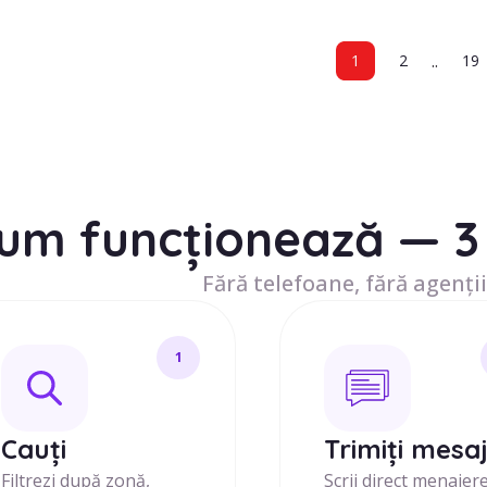
..
1
2
19
um funcționează — 3 
Fără telefoane, fără agenții
1
Cauți
Trimiți mesa
Filtrezi după zonă,
Scrii direct menajer