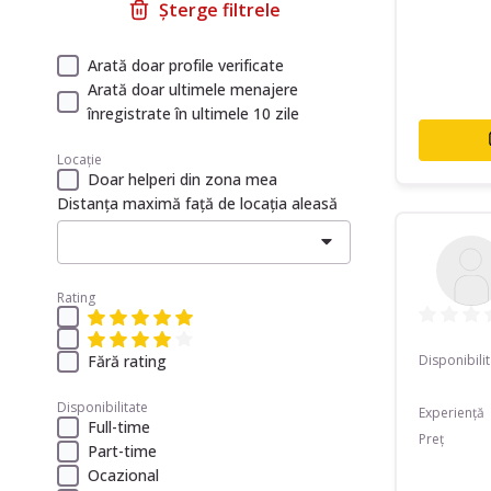
Șterge filtrele
Arată doar profile verificate
Arată doar ultimele menajere
înregistrate în ultimele 10 zile
Locație
Doar helperi din zona mea
Distanța maximă față de locația aleasă
Rating
Fără rating
Disponibili
Disponibilitate
Experiență
Full-time
Preț
Part-time
Ocazional