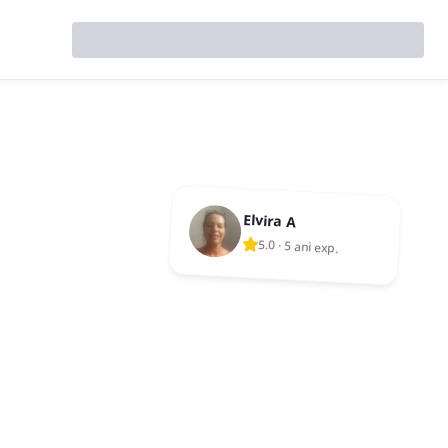
Elvira A
5.0
·
5 ani exp.