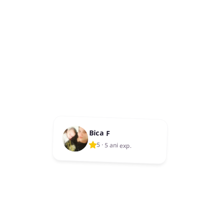
Bica F
5
·
5 ani exp.