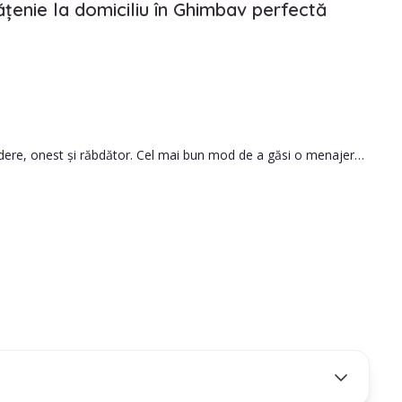
ățenie la domiciliu în Ghimbav perfectă
credere, onest și răbdător. Cel mai bun mod de a găsi o menajeră
le.
să iei cea mai bună decizie.
ă persoana pe care o angajezi este potrivită pentru nevoile