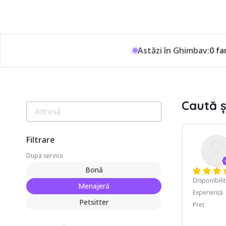
Astăzi în Ghimbav:
0 fa
Caută 
Filtrare
După servicii
Bonă
Disponibili
Menajeră
Experiență
Petsitter
Preț