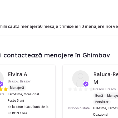
milii caută menajeră
0 mesaje trimise ieri
0 menajere noi ve
și contactează menajere în Ghimbav
Elvira A
Raluca-R
M
Brasov, Brasov
Menajeră
Brasov, Brasov
tate
Part-time, Ocazional
Bonă
Menaje
Peste 5 ani
Petsitter
de la 1500 RON / lună, de la
Disponibilitate
Full-time, Part-t
30 RON / oră
Ocazional