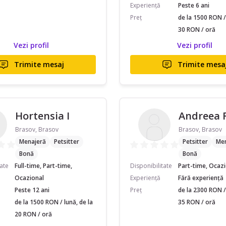
Experiență
Peste 6 ani
Preț
de la 1500 RON / 
30 RON / oră
Vezi profil
Vezi profil
Trimite mesaj
Trimite mesa
Hortensia I
Andreea 
Brasov, Brasov
Brasov, Brasov
Menajeră
Petsitter
Petsitter
Men
Bonă
Bonă
tate
Full-time, Part-time,
Disponibilitate
Part-time, Ocaz
Ocazional
Experiență
Fără experiență
Peste 12 ani
Preț
de la 2300 RON / 
de la 1500 RON / lună, de la
35 RON / oră
20 RON / oră