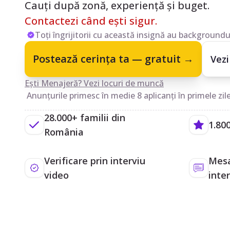
Cauți după zonă, experiență și buget.
Contactezi când ești sigur.
Toți îngrijitorii cu această insignă au backgroundul
Postează cerința ta — gratuit →
Vezi
Ești Menajeră? Vezi locuri de muncă
Anunțurile primesc în medie 8 aplicanți în primele zile
28.000+ familii din
1.800
România
Verificare prin interviu
Mesa
video
inte