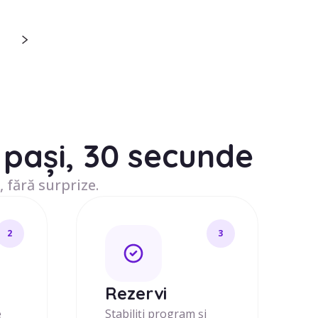
pași, 30 secunde
, fără surprize.
2
3
j
Rezervi
e
Stabiliți program și