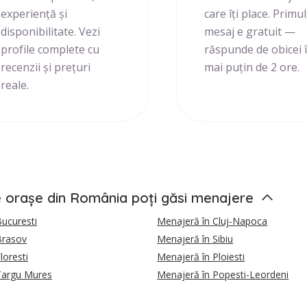
experiență și
care îți place. Primul
disponibilitate. Vezi
mesaj e gratuit —
profile complete cu
răspunde de obicei 
recenzii și prețuri
mai puțin de 2 ore.
reale.
e orașe din România poți găsi menajere
ucuresti
Menajeră în Cluj-Napoca
Brasov
Menajeră în Sibiu
loresti
Menajeră în Ploiesti
Targu Mures
Menajeră în Popesti-Leordeni