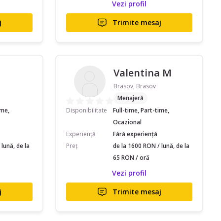
Vezi profil
j
Trimite mesaj
Valentina M
Brasov, Brasov
Menajeră
ime,
Disponibilitate
Full-time, Part-time,
Ocazional
Experiență
Fără experiență
lună, de la
Preț
de la 1600 RON / lună, de la
65 RON / oră
Vezi profil
j
Trimite mesaj