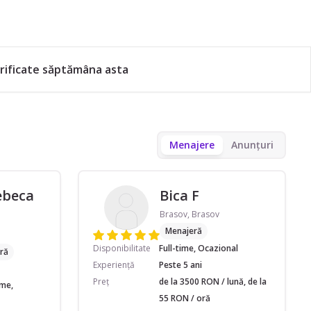
rificate săptămâna asta
Menajere
Anunțuri
ebeca
Bica F
Brasov, Brasov
Menajeră
Disponibilitate
Full-time, Ocazional
ră
Experiență
Peste 5 ani
Preț
de la 3500 RON / lună, de la
ime,
55 RON / oră