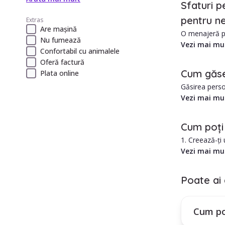
Sfaturi p
pentru ne
Extras
Are mașină
O menajeră pe
Nu fumează
Vezi mai mu
Confortabil cu animalele
Avantajele an
Oferă factură
1. Costul est
Cum găse
Plata online
2. Îngrijire p
Găsirea perso
în Ghimbav es
Vezi mai mu
1. Există mult
2. Care este 
Cum poți
3. Cum ar aju
1. Creează-ți
4. Se poate a
2. Selectează 
Vezi mai mu
5. Care este 
3. Treci prin 
6. Care este 
4. Folosește f
7. Care este t
Poate ai 
8. Programul 
Cum poți in
9. Toate acest
Plătești un a
10. Angajarea
Cum po
tale.