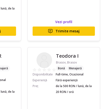
lună, de la
Vezi profil
j
Trimite mesaj
R
Teodora I
Brasov, Brasov
ajeră
Bonă
Menajeră
Disponibilitate
Full-time, Ocazional
ional
Experiență
Fără experiență
Preț
de la 500 RON / lună, de la
lună, de la
20 RON / oră