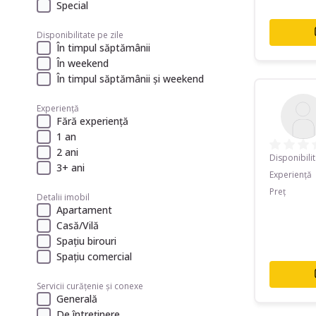
Special
Disponibilitate pe zile
În timpul săptămânii
În weekend
În timpul săptămânii și weekend
Experiență
Fără experiență
1 an
2 ani
Disponibili
3+ ani
Experiență
Preț
Detalii imobil
Apartament
Casă/Vilă
Spațiu birouri
Spațiu comercial
Servicii curățenie și conexe
Generală
De întreținere