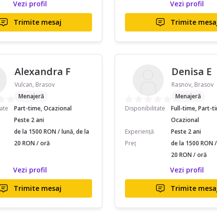
Vezi profil
Vezi profil
Trimite mesaj
Trimite mesa
Alexandra F
Denisa E
Vulcan, Brasov
Rasnov, Brasov
Menajeră
Menajeră
tate
Part-time, Ocazional
Disponibilitate
Full-time, Part-t
Peste 2 ani
Ocazional
de la 1500 RON / lună, de la
Experiență
Peste 2 ani
20 RON / oră
Preț
de la 1500 RON / 
20 RON / oră
Vezi profil
Vezi profil
Trimite mesaj
Trimite mesa