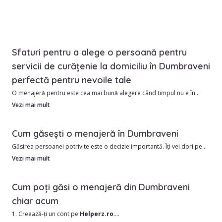
Sfaturi pentru a alege o persoană pentru
servicii de curățenie la domiciliu în Dumbraveni
perfectă pentru nevoile tale
O menajeră pentru este cea mai bună alegere când timpul nu e în
favoarea ta.
Vezi mai mult
Avantajele angajării unui menajere din Dumbraveni includ:
Cum găsești o menajeră în Dumbraveni
1. Costul este de obicei mai mic decât o firmă de curățenie
Găsirea persoanei potrivite este o decizie importantă. Îți vei dori pe
2. Îngrijire personalizată în funcție de nevoile tale
cineva de încredere, onest și răbdător. Cel mai bun mod de a găsi o
Vezi mai mult
menajeră în Dumbraveni este să-ți faci temele.
1. Există multe lucruri de luat în considerare:
Cum poți găsi o menajeră din Dumbraveni
2. Care este experiența lor de muncă?
chiar acum
3. Cum ar ajunge la tine acasă?
1. Creează-ți un cont pe
Helperz.ro
.
4. Se poate adapta nevoilor tale?