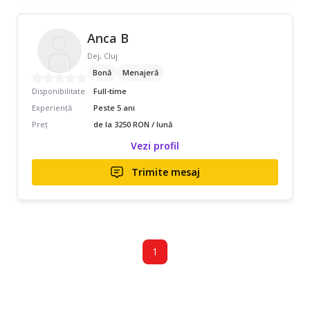
Anca B
Dej, Cluj
Bonă
Menajeră
Disponibilitate
Full-time
Experiență
Peste 5 ani
Preț
de la 3250 RON / lună
Vezi profil
Trimite mesaj
1