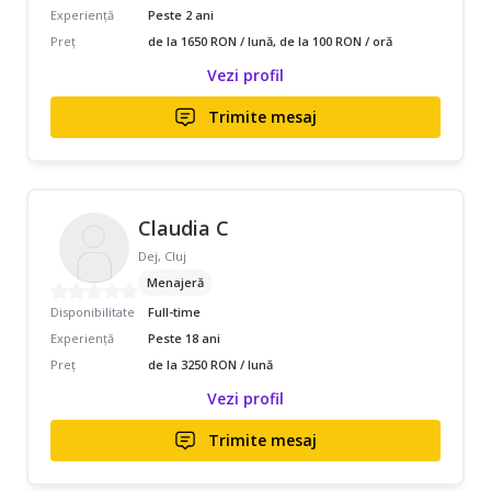
Experiență
Peste 2 ani
Preț
de la 1650 RON / lună, de la 100 RON / oră
Vezi profil
Trimite mesaj
Claudia C
Dej, Cluj
Menajeră
Disponibilitate
Full-time
Experiență
Peste 18 ani
Preț
de la 3250 RON / lună
Vezi profil
Trimite mesaj