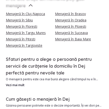
menajere
Menajeră în Cluj-Napoca
Menajeră în Brasov
Menajeră în Sibiu
Menajeră în Oradea
Menajeră în Floresti
Menajeră în Ploiesti
Menajeră în Targu Mures
Menajeră în Suceava
Menajeră în Pitesti
Menajeră în Baia Mare
Menajeră în Targoviste
Sfaturi pentru a alege o persoană pentru
servicii de curățenie la domiciliu în Dej
perfectă pentru nevoile tale
O menajeră pentru este cea mai bună alegere când timpul nu e în
favoarea ta.
Vezi mai mult
Avantajele angajării unui menajere din Dej includ:
Cum găsești o menajeră în Dej
1. Costul este de obicei mai mic decât o firmă de curățenie
Găsirea persoanei potrivite este o decizie importantă. Îți vei dori pe
2. Îngrijire personalizată în funcție de nevoile tale