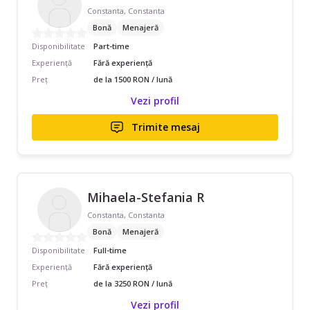
Constanta, Constanta
Bonă
Menajeră
Disponibilitate
Part-time
Experiență
Fără experiență
Preț
de la 1500 RON / lună
Vezi profil
Trimite mesaj
Mihaela-Stefania R
Constanta, Constanta
Bonă
Menajeră
Disponibilitate
Full-time
Experiență
Fără experiență
Preț
de la 3250 RON / lună
Vezi profil