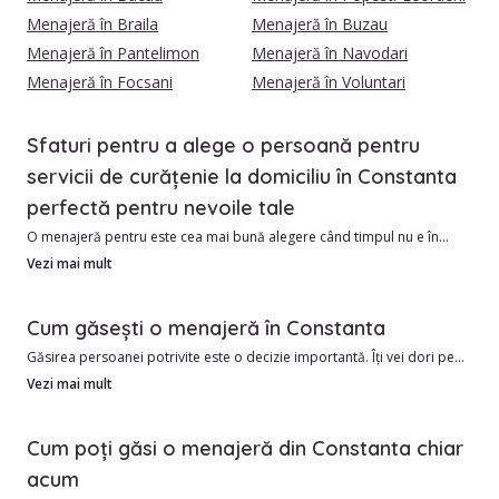
Menajeră în Braila
Menajeră în Buzau
Menajeră în Pantelimon
Menajeră în Navodari
Menajeră în Focsani
Menajeră în Voluntari
Sfaturi pentru a alege o persoană pentru
servicii de curățenie la domiciliu în Constanta
perfectă pentru nevoile tale
O menajeră pentru este cea mai bună alegere când timpul nu e în
favoarea ta. În Constanța, de la apartamente în Faleză Nord sau Inel II
Vezi mai mult
la case spațioase în Mamaia Sat sau Palazu Mare, nevoile de curățenie
sunt variate.
Cum găsești o menajeră în Constanta
Găsirea persoanei potrivite este o decizie importantă. Îți vei dori pe
Tarifele pornesc de la 5 RON/oră și pot urca la 125 RON/oră în zonele
cineva de încredere, onest și răbdător. Cel mai bun mod de a găsi o
Vezi mai mult
turistice sau rezidențiale de lux.
menajeră în Constanta este să-ți faci temele.
1. Există multe lucruri de luat în considerare:
Cum poți găsi o menajeră din Constanta chiar
Pe
Helperz
, avem în prezent 206 persoane verificate, gata să te ajute.
2. Care este experiența lor de muncă?
acum
3. Cum ar ajunge la tine acasă?