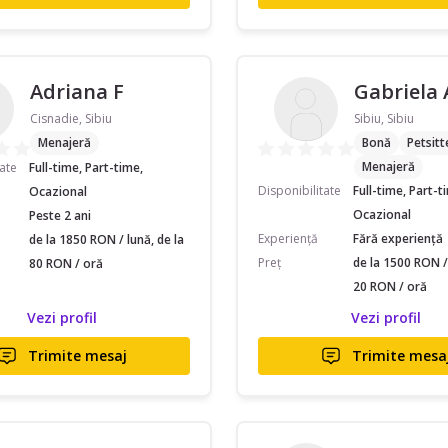
Adriana F
Gabriela 
Cisnadie, Sibiu
Sibiu, Sibiu
Menajeră
Bonă
Petsitt
Menajeră
tate
Full-time, Part-time,
Disponibilitate
Full-time, Part-t
Ocazional
Ocazional
Peste 2 ani
Experiență
Fără experiență
de la 1850 RON / lună, de la
Preț
de la 1500 RON / 
80 RON / oră
20 RON / oră
Vezi profil
Vezi profil
Trimite mesaj
Trimite mesa