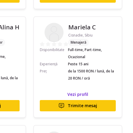
Alina H
Mariela C
Cisnadie, Sibiu
er
Menajeră
Disponibilitate
Full-time, Part-time,
ime,
Ocazional
Experiență
Peste 15 ani
Preț
de la 1500 RON / lună, de la
lună, de la
20 RON / oră
Vezi profil
j
Trimite mesaj