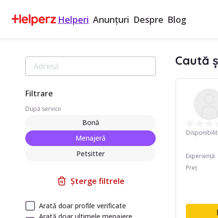
Helperi
Anunțuri
Despre
Blog
Caută ș
Filtrare
După servicii
Bonă
Disponibili
Menajeră
Petsitter
Experiență
Preț
Șterge filtrele
Arată doar profile verificate
Arată doar ultimele menajere