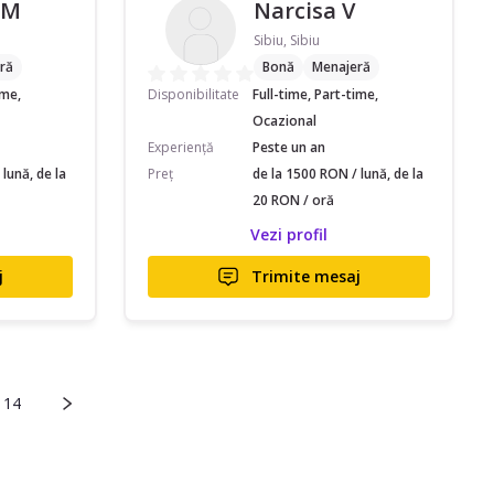
 M
Narcisa V
Sibiu, Sibiu
ră
Bonă
Menajeră
ime,
Disponibilitate
Full-time, Part-time,
Ocazional
Experiență
Peste un an
lună, de la
Preț
de la 1500 RON / lună, de la
20 RON / oră
Vezi profil
j
Trimite mesaj
14