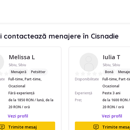
i contactează menajere în Cisnadie
Melissa L
Iulia T
Sibiu, Sibiu
Sibiu, Sibiu
Menajeră
Petsitter
Bonă
Menaje
tate
Full-time, Part-time,
Disponibilitate
Full-time, Part-t
Ocazional
Ocazional
Fără experiență
Experiență
Peste 3 ani
de la 1850 RON / lună, de la
Preț
de la 1600 RON / 
20 RON / oră
20 RON / oră
Vezi profil
Vezi profil
Trimite mesaj
Trimite mesa