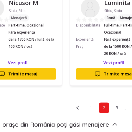
Nicusor M
Luminita
Sibiu, Sibiu
Sibiu, Sibiu
Menajeră
Bonă
Menaje
tate
Part-time, Ocazional
Disponibilitate
Full-time, Part-t
Fără experiență
Ocazional
de la 1700 RON / lună, de la
Experiență
Fără experiență
100 RON / oră
Preț
de la 1500 RON / 
20 RON / oră
Vezi profil
Vezi profil
Trimite mesaj
Trimite mesa
..
1
2
3
e orașe din România poți găsi menajere