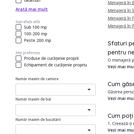
Geamuri
Menajeră în B
Arată mai mult
Menajeră în S
Menajeră în F
Suprafață utilă
Menajeră în 
Sub 100 mp
100-200 mp
Peste 200 mp
Sfaturi p
pentru ne
Alte preferințe
Produse de curățenie proprii
O menajeră pe
Echipament de curățenie propriu
Vezi mai mu
Avantajele an
Număr maxim de camere
1. Costul est
Cum găse
2. Îngrijire p
Găsirea perso
în Cisnadie es
Vezi mai mu
Număr maxim de băi
1. Există mult
2. Care este 
Cum poți
3. Cum ar aju
Număr maxim de bucătării
1. Creează-ți
4. Se poate a
2. Selectează 
Vezi mai mu
5. Care este 