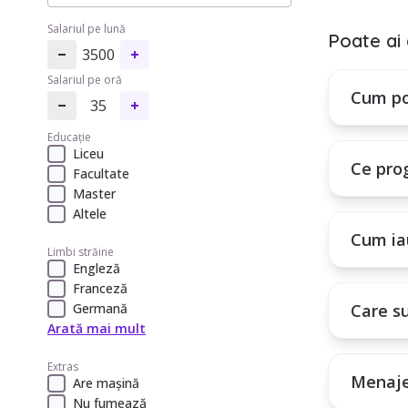
3. Treci prin 
6. Care este 
4. Folosește f
Salariul pe lună
7. Care este t
Poate ai 
8. Programul 
3500
Cum poți in
9. Toate acest
Salariul pe oră
Plătești un a
10. Angajarea
Cum po
35
tale.
Educație
Liceu
Ce pro
Facultate
Master
Altele
Cum iau
Limbi străine
Engleză
Franceză
Care su
Germană
Arată mai mult
Extras
Menaje
Are mașină
Nu fumează