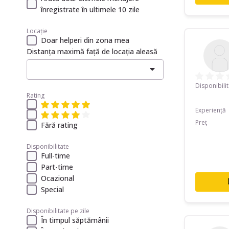
înregistrate în ultimele 10 zile
Locație
Doar helperi din zona mea
Distanța maximă față de locația aleasă
Disponibili
Rating
Experiență
Preț
Fără rating
Disponibilitate
Full-time
Part-time
Ocazional
Special
Disponibilitate pe zile
În timpul săptămânii