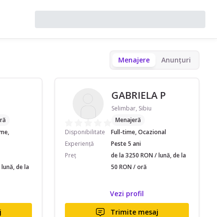
Menajere
Anunțuri
GABRIELA P
Selimbar, Sibiu
ră
Menajeră
ime,
Disponibilitate
Full-time, Ocazional
Experiență
Peste 5 ani
Preț
de la 3250 RON / lună, de la
lună, de la
50 RON / oră
Vezi profil
j
Trimite mesaj