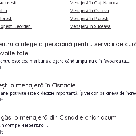
ucuresti
Menajeră în Cluj-Napoca
ibiu
Menajeră în Craiova
loresti
Menajeră în Ploiesti
Popesti-Leordeni
Menajeră în Suceava
entru a alege o persoană pentru servicii de cură
voile tale
ntru este cea mai bună alegere când timpul nu e în favoarea ta.
lt
gajării unui menajere din Cisnadie includ:
e de obicei mai mic decât o firmă de curățenie
ști o menajeră în Cisnadie
ersonalizată în funcție de nevoile tale
anei potrivite este o decizie importantă. Îți vei dori pe cineva de în
te să-ți faci temele.
lt
e lucruri de luat în considerare:
experiența lor de muncă?
 găsi o menajeră din Cisnadie chiar acum
nge la tine acasă?
 un cont pe
Helperz.ro
.
dapta nevoilor tale?
orașul Cisnadie și alte date utile, precum zona în care locuiești.
lt
bugetul maxim alocat?