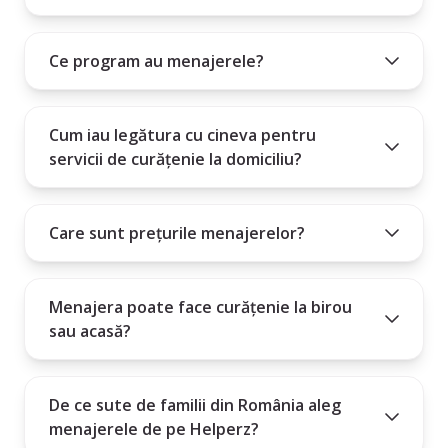
10. Angajarea unei menajere este un angajament mare și este
Cum poți intra în contact cu menajera aleasă?
important să știi dacă persoana pe care o angajezi este potrivită
Ce program au menajerele?
Plătești un abonament lunar, trimestrial sau anual.
pentru nevoile tale.
Cum iau legătura cu cineva pentru
servicii de curățenie la domiciliu?
Care sunt prețurile menajerelor?
Menajera poate face curățenie la birou
sau acasă?
De ce sute de familii din România aleg
menajerele de pe Helperz?