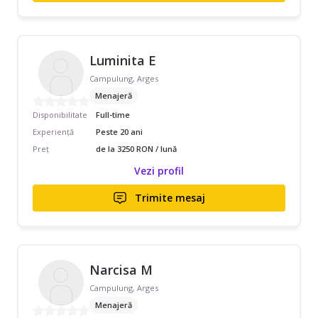
Luminita E
Campulung, Arges
Menajeră
Disponibilitate
Full-time
Experiență
Peste 20 ani
Preț
de la 3250 RON / lună
Vezi profil
Trimite mesaj
Narcisa M
Campulung, Arges
Menajeră