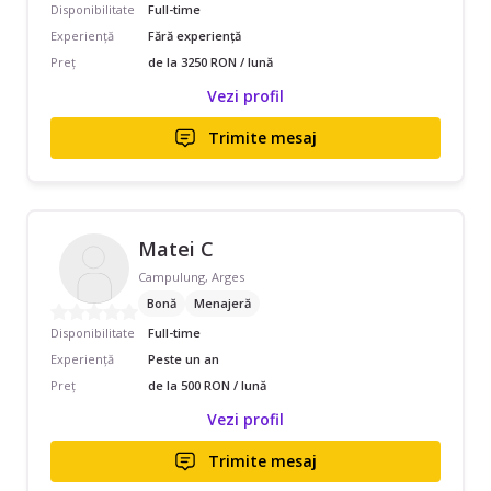
Disponibilitate
Full-time
Experiență
Fără experiență
Preț
de la 3250 RON / lună
Vezi profil
Trimite mesaj
Matei C
Campulung, Arges
Bonă
Menajeră
Disponibilitate
Full-time
Experiență
Peste un an
Preț
de la 500 RON / lună
Vezi profil
Trimite mesaj