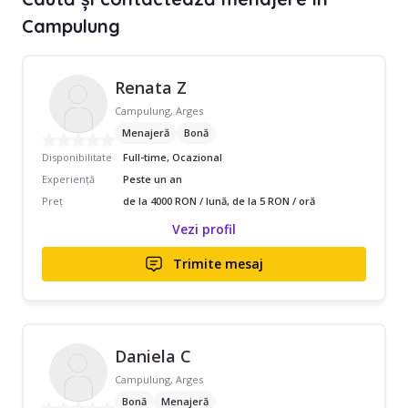
Campulung
Renata Z
Campulung, Arges
Menajeră
Bonă
Disponibilitate
Full-time, Ocazional
Experiență
Peste un an
Preț
de la 4000 RON / lună, de la 5 RON / oră
Vezi profil
Trimite mesaj
Daniela C
Campulung, Arges
Bonă
Menajeră