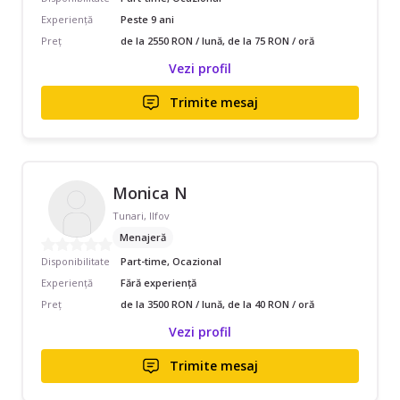
Experiență
Peste 9 ani
Preț
de la 2550 RON / lună, de la 75 RON / oră
Vezi profil
Trimite mesaj
Monica N
Tunari, Ilfov
Menajeră
Disponibilitate
Part-time, Ocazional
Experiență
Fără experiență
Preț
de la 3500 RON / lună, de la 40 RON / oră
Vezi profil
Trimite mesaj