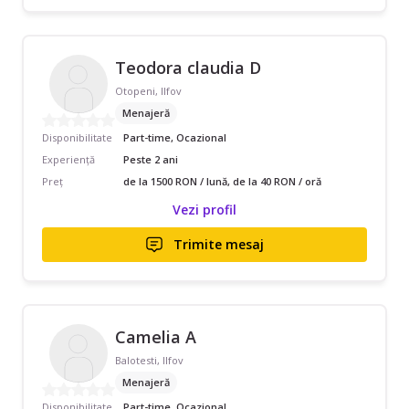
Teodora claudia D
Otopeni, Ilfov
Menajeră
Disponibilitate
Part-time, Ocazional
Experiență
Peste 2 ani
Preț
de la 1500 RON / lună, de la 40 RON / oră
Vezi profil
Trimite mesaj
Camelia A
Balotesti, Ilfov
Menajeră
Disponibilitate
Part-time, Ocazional