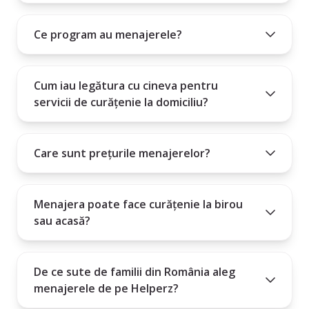
10. Angajarea unei menajere este un angajament mare și este
Cum poți intra în contact cu menajera aleasă?
important să știi dacă persoana pe care o angajezi este potrivită
Ce program au menajerele?
Plătești un abonament lunar, trimestrial sau anual.
pentru nevoile tale.
Cum iau legătura cu cineva pentru
servicii de curățenie la domiciliu?
Care sunt prețurile menajerelor?
Menajera poate face curățenie la birou
sau acasă?
De ce sute de familii din România aleg
menajerele de pe Helperz?