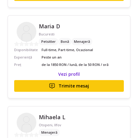
Maria D
Bucuresti
Petsitter
Bonă
Menajeră
Disponibilitate
Full-time, Part-time, Ocazional
Experiență
Peste un an
Preț
de la 1850 RON / lună, de la 50 RON / oră
Vezi profil
Trimite mesaj
Mihaela L
Otopeni, Ilfov
Menajeră