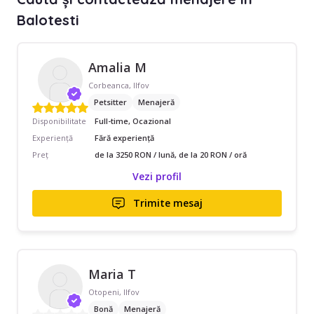
Balotesti
Amalia M
Corbeanca, Ilfov
Petsitter
Menajeră
Disponibilitate
Full-time, Ocazional
Experiență
Fără experiență
Preț
de la 3250 RON / lună, de la 20 RON / oră
Vezi profil
Trimite mesaj
Maria T
Otopeni, Ilfov
Bonă
Menajeră