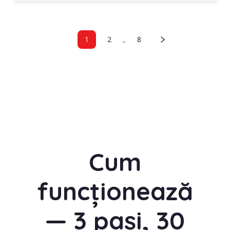
..
1
2
8
Cum
funcționează
— 3 pași, 30