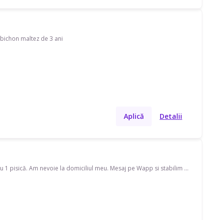
 bichon maltez de 3 ani
Aplică
Detalii
Caut pet sitter pe strada Felix. Disponibil(ă) în timpul săptămânii, program ocazional pentru 1 pisică. Am nevoie la domiciliul meu. Mesaj pe Wapp si stabilim pentru colaborare! O7Patru936.OO99