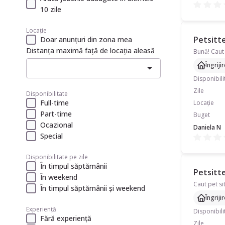
10 zile
Locație
Petsitte
Doar anunțuri din zona mea
Distanța maximă față de locația aleasă
Îngriji
Disponibili
Zile
Disponibilitate
Full-time
Locație
Part-time
Buget
Ocazional
Daniela N
Special
Disponibilitate pe zile
În timpul săptămânii
Petsitte
În weekend
În timpul săptămânii și weekend
Îngriji
Experiență
Disponibili
Fără experiență
Zile