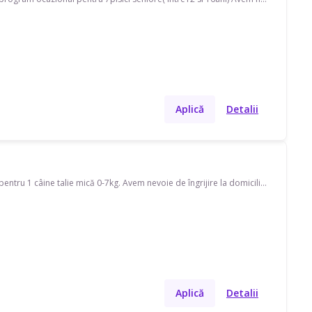
Aplică
Detalii
Caut pet sitter pe strada Frasinului. Disponibil(ă) în timpul săptămânii, program ocazional pentru 1 câine talie mică 0-7kg. Avem nevoie de îngrijire la domiciliul meu, plimbare și îngrijire la domiciliul pet-sitter-ului. Cu experiență de 0 ani.
Aplică
Detalii