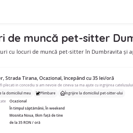
ri de muncă pet-sitter Du
uri cu locuri de muncă pet-sitter în Dumbravita și ap
r, Strada Tirana, Ocazional, începând cu 35 lei/oră
re la domiciliul meu
Plimbare
Îngrijire la domiciliul pet-sitter-ului
tate
Ocazional
În timpul săptămânii, În weekend
Mosnita Noua, 0km față de tine
de la 35 RON / oră