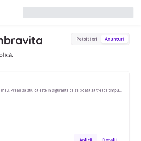
mbravita
Petsitteri
Anunțuri
lică.
Buna! Vom fi plecati in concediu si am nevoie de cineva sa ma ajute cu ingrijirea catelusului meu. Vreau sa stiu ca este in siguranta ca sa poata sa treaca timpul intr un mod placut atat pentru el cat si pentru mine. Nu conteaza domiciliul celui care va avea grija..apartament, casa; nu are importanta, noi locuim la apartament. Pentru detalii si discutii, astept mesaj! Va fi pt data 17-21 august sau 24-28 august inca nu stim exact.
Aplică
Detalii