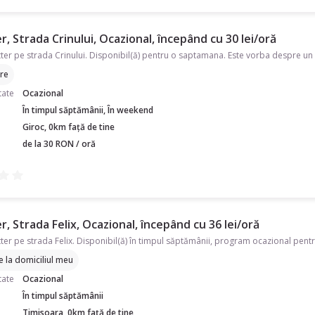
r, Strada Crinului, Ocazional, începând cu 30 lei/oră
tter pe strada Crinului. Disponibil(ă) pentru o saptamana. Este vorba despre un
re
tate
Ocazional
În timpul săptămânii, În weekend
Giroc, 0km față de tine
de la 30 RON / oră
r, Strada Felix, Ocazional, începând cu 36 lei/oră
re la domiciliul meu
tate
Ocazional
În timpul săptămânii
Timisoara, 0km față de tine