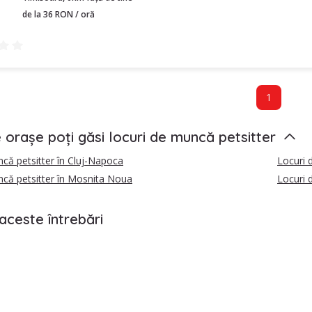
de la 36 RON / oră
1
e orașe poți găsi locuri de muncă petsitter
că petsitter în Cluj-Napoca
Locuri 
ncă petsitter în Mosnita Noua
Locuri 
aceste întrebări