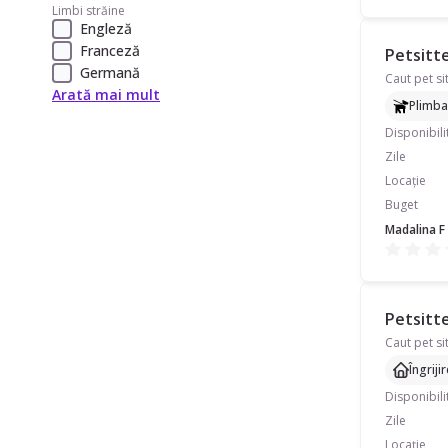
Limbi străine
Engleză
Franceză
Petsitte
Germană
Caut pet si
Arată mai mult
Plimba
Disponibili
Zile
Locație
Buget
Madalina F
Petsitte
Îngriji
Disponibili
Zile
Locație