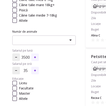
Câine talie mare 18kg+
Îngriji
Pisică
Disponibili
Câine talie medie 7-18kg
Zile
Altele
Locație
Buget
Număr de animale
Alina C
Salariul pe lună
Petsitte
3500
Salariul pe oră
Îngriji
35
Disponibili
Educație
Zile
Liceu
Locație
Facultate
Buget
Master
Recea C
Altele