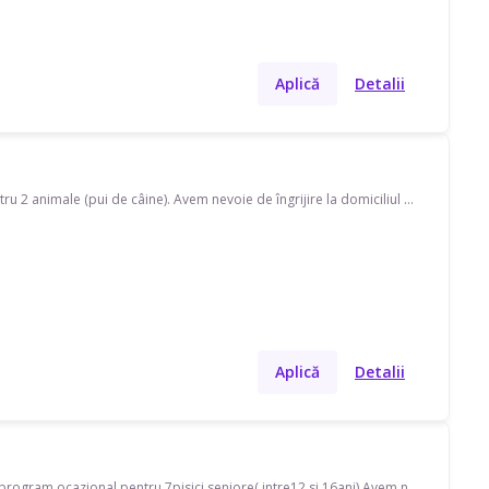
Aplică
Detalii
Caut pet sitter in Moșnița Noua. Disponibil(ă) în timpul săptămânii, program ocazional pentru 2 animale (pui de câine). Avem nevoie de îngrijire la domiciliul meu.Trebuie dat de mancare doar, o data pe zi
Aplică
Detalii
Caut pet sitter pe strada Aleea Cascadei. Disponibil(ă) în timpul săptămânii și în weekend, program ocazional pentru 7pisici seniore( intre12 si 16ani) Avem nevoie de îngrijire la domiciliul meu. Cu experiență de 3 ani.