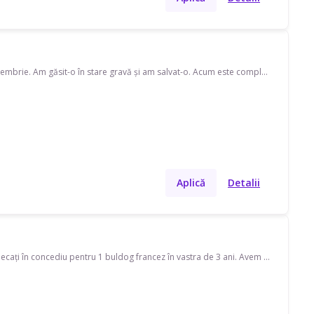
Bună! Caut un pet sitter pentru o pisicuță în perioada sfârșitul lunii iulie – sfârșitul lunii septembrie. Am găsit-o în stare gravă și am salvat-o. Acum este complet sănătoasă, deparazitată, vaccinată, are carnet de sănătate și folosește litiera fără probleme. În septembrie are deja o familie care o va adopta. Din păcate, eu voi pleca pe perioada verii în Republica Moldova și nu vreau să o supun unui drum atât de lung doar pentru două luni, motiv pentru care caut o îngrijire temporară. Asigur toată mâncarea, litiera și nisipul pentru întreaga perioadă. Remunerația o stabilim împreună. Este o pisică foarte blândă și extrem de afectuoasă, așa că mi-aș dori să ajungă la cineva care iubește cu adevărat pisicile. Dacă sunteți interesați, vă rog să îmi scrieți.
Aplică
Detalii
Caut pet sitter în Mosnita Noua. Disponibil(ă) o săptămână în luna septembrie cat vom fi plecați în concediu pentru 1 buldog francez în vastra de 3 ani. Avem nevoie de îngrijire la domiciliul meu și plimbare.