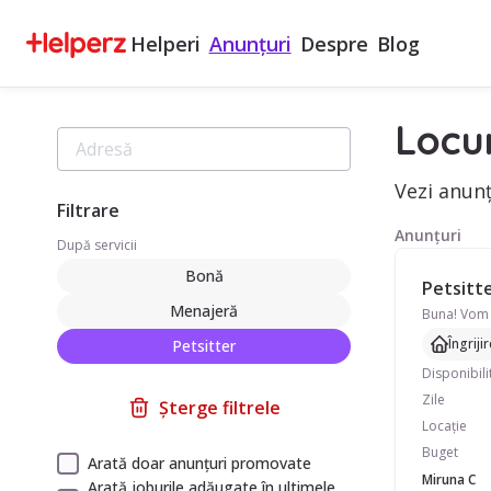
Helperi
Anunțuri
Despre
Blog
Locu
Vezi anunț
Filtrare
Anunțuri
După servicii
Bonă
Petsitte
Menajeră
Îngriji
Petsitter
Disponibili
Zile
Șterge filtrele
Locație
Buget
Arată doar anunțuri promovate
Miruna C
Arată joburile adăugate în ultimele