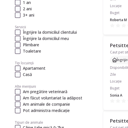
1 an
Locație
2 ani
Buget
3+ ani
Roberta M
Servicii
Îngrijire la domiciliul clientului
Îngrijire la domiciliul meu
Plimbare
Petsitte
Toaletare
Îngriji
Tip locuință
Disponibili
Apartament
Casă
Zile
Locație
Alte mențiuni
Buget
Am pregătire veterinară
Sonia A
Am făcut voluntariat la adăpost
Am animale de companie
Pot administra medicație
Petsitte
Tipuri de animale
Câine talie mică 0-7kg