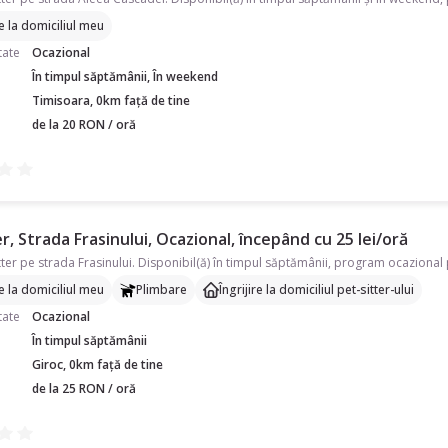
re la domiciliul meu
tate
Ocazional
În timpul săptămânii, În weekend
Timisoara, 0km față de tine
de la 20 RON / oră
r, Strada Frasinului, Ocazional, începând cu 25 lei/oră
re la domiciliul meu
Plimbare
Îngrijire la domiciliul pet-sitter-ului
tate
Ocazional
În timpul săptămânii
Giroc, 0km față de tine
de la 25 RON / oră