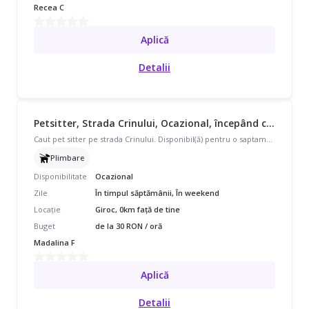
Recea C
Aplică
Detalii
Petsitter, Strada Crinului, Ocazional, începând cu 30 lei/oră
Caut pet sitter pe strada Crinului. Disponibil(ă) pentru o saptamana. Este vorba despre un bichon maltez de 3 ani
Plimbare
Disponibilitate
Ocazional
Zile
În timpul săptămânii, În weekend
Locație
Giroc, 0km față de tine
Buget
de la 30 RON / oră
Madalina F
Aplică
Detalii