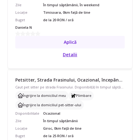
Zile
În timpul săptămânii, În weekend
Locație
Timisoara, 0km față de tine
Buget
de la 20 RON / oră
Daniela N
Aplică
Detalii
Petsitter, Strada Frasinului, Ocazional, începând cu 25 lei/oră
Caut pet sitter pe strada Frasinului. Disponibil(ă) în timpul săptămânii, program ocazional pentru 1 câine talie mică 0-7kg. Avem nevoie de îngrijire la domiciliul meu, plimbare și îngrijire la domiciliul pet-sitter-ului. Cu experiență de 0 ani.
Îngrijire la domiciliul meu
Plimbare
Îngrijire la domiciliul pet-sitter-ului
Disponibilitate
Ocazional
Zile
În timpul săptămânii
Locație
Giroc, 0km față de tine
Buget
de la 25 RON / oră