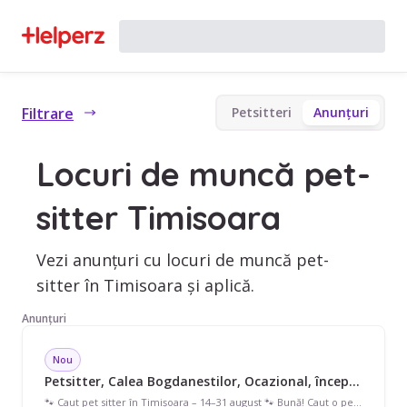
Filtrare
Petsitteri
Anunțuri
Locuri de muncă pet-
sitter Timisoara
Vezi anunțuri cu locuri de muncă pet-
sitter în Timisoara și aplică.
Anunțuri
Nou
Petsitter, Calea Bogdanestilor, Ocazional, începând cu 30 lei/oră
🐾 Caut pet sitter în Timișoara – 14–31 august 🐾 Bună! Caut o persoană iubitoare și responsabilă care să aibă grijă de cățelul meu în perioada 14–31 august, cât timp sunt plecata în vacanță. Este un Labrador de 9 ani, foarte cuminte, ascultător și obișnuit să stea în casă. 🐶❤️ 🔹 Ideal ar fi să găsesc pe cineva care are curte, unde să se poată bucura de puțin spațiu și aer liber. 🔹 Doarme în casă, nu afară. 🔹 Are unele probleme renale și urmează un tratament simplu: are de administrat niște pastile seara. 🔹 Este foarte liniștit, cuminte și ascultător și nu necesită îngrijire complicată. 🔹 Aș aprecia foarte mult să primesc din când în când poze și filmulețe, ca să știu că este bine. ❤️ Caut pe cineva iubitor de animale și responsabil. Dacă sunteți disponibili în perioada respectivă sau aveți o recomandare, vă rog să-mi lăsați un mesaj în privat. Mulțumesc! 🐾 adelina.cojocaru099@gmail.com adresa mea de mail, nu stiu prea bine cum funcționează această aplicație