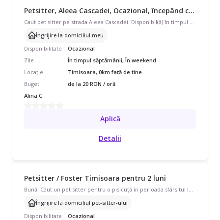
Petsitter, Aleea Cascadei, Ocazional, începând cu 20 lei/oră
Caut pet sitter pe strada Aleea Cascadei. Disponibil(ă) în timpul săptămânii și în weekend, program ocazional pentru 7pisici seniore( intre12 si 16ani) Avem nevoie de îngrijire la domiciliul meu. Cu experiență de 3 ani.
Îngrijire la domiciliul meu
Disponibilitate
Ocazional
Zile
În timpul săptămânii, În weekend
Locație
Timisoara, 0km față de tine
Buget
de la 20 RON / oră
Alina C
Aplică
Detalii
Petsitter / Foster Timisoara pentru 2 luni
Bună! Caut un pet sitter pentru o pisicuță în perioada sfârșitul lunii iulie – sfârșitul lunii septembrie. Am găsit-o în stare gravă și am salvat-o. Acum este complet sănătoasă, deparazitată, vaccinată, are carnet de sănătate și folosește litiera fără probleme. În septembrie are deja o familie care o va adopta. Din păcate, eu voi pleca pe perioada verii în Republica Moldova și nu vreau să o supun unui drum atât de lung doar pentru două luni, motiv pentru care caut o îngrijire temporară. Asigur toată mâncarea, litiera și nisipul pentru întreaga perioadă. Remunerația o stabilim împreună. Este o pisică foarte blândă și extrem de afectuoasă, așa că mi-aș dori să ajungă la cineva care iubește cu adevărat pisicile. Dacă sunteți interesați, vă rog să îmi scrieți.
Îngrijire la domiciliul pet-sitter-ului
Disponibilitate
Ocazional