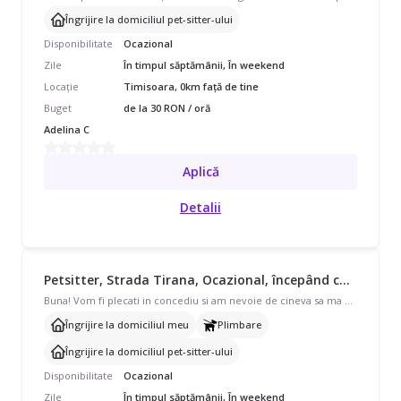
Îngrijire la domiciliul pet-sitter-ului
Disponibilitate
Ocazional
Zile
În timpul săptămânii, În weekend
Locație
Timisoara, 0km față de tine
Buget
de la 30 RON / oră
Adelina C
Aplică
Detalii
Petsitter, Strada Tirana, Ocazional, începând cu 35 lei/oră
Buna! Vom fi plecati in concediu si am nevoie de cineva sa ma ajute cu ingrijirea catelusului meu. Vreau sa stiu ca este in siguranta ca sa poata sa treaca timpul intr un mod placut atat pentru el cat si pentru mine. Nu conteaza domiciliul celui care va avea grija..apartament, casa; nu are importanta, noi locuim la apartament. Pentru detalii si discutii, astept mesaj! Va fi pt data 17-21 august sau 24-28 august inca nu stim exact.
Îngrijire la domiciliul meu
Plimbare
Îngrijire la domiciliul pet-sitter-ului
Disponibilitate
Ocazional
Zile
În timpul săptămânii, În weekend