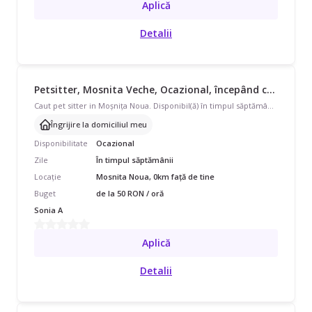
Aplică
Detalii
Petsitter, Mosnita Veche, Ocazional, începând cu 50 lei/oră
Caut pet sitter in Moșnița Noua. Disponibil(ă) în timpul săptămânii, program ocazional pentru 2 animale (pui de câine). Avem nevoie de îngrijire la domiciliul meu.Trebuie dat de mancare doar, o data pe zi
Îngrijire la domiciliul meu
Disponibilitate
Ocazional
Zile
În timpul săptămânii
Locație
Mosnita Noua, 0km față de tine
Buget
de la 50 RON / oră
Sonia A
Aplică
Detalii