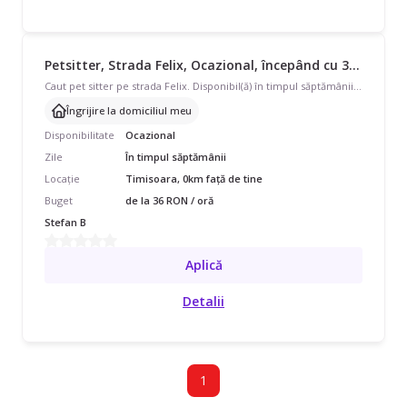
Petsitter, Strada Felix, Ocazional, începând cu 36 lei/oră
Caut pet sitter pe strada Felix. Disponibil(ă) în timpul săptămânii, program ocazional pentru 1 pisică. Am nevoie la domiciliul meu. Mesaj pe Wapp si stabilim pentru colaborare! O7Patru936.OO99
Îngrijire la domiciliul meu
Disponibilitate
Ocazional
Zile
În timpul săptămânii
Locație
Timisoara, 0km față de tine
Buget
de la 36 RON / oră
Stefan B
Aplică
Detalii
1