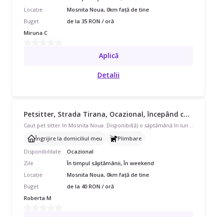
Locație
Mosnita Noua, 0km față de tine
Buget
de la 35 RON / oră
Miruna C
Aplică
Detalii
Petsitter, Strada Tirana, Ocazional, începând cu 40 lei/oră
Caut pet sitter în Mosnita Noua. Disponibil(ă) o săptămână în luna septembrie cat vom fi plecați în concediu pentru 1 buldog francez în vastra de 3 ani. Avem nevoie de îngrijire la domiciliul meu și plimbare.
Îngrijire la domiciliul meu
Plimbare
Disponibilitate
Ocazional
Zile
În timpul săptămânii, În weekend
Locație
Mosnita Noua, 0km față de tine
Buget
de la 40 RON / oră
Roberta M