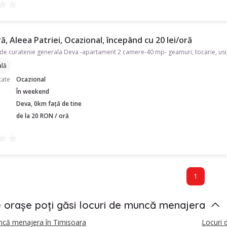
, Aleea Patriei, Ocazional, începând cu 20 lei/oră
lă
tate
Ocazional
În weekend
Deva, 0km față de tine
de la 20 RON / oră
1
e orașe poți găsi locuri de muncă menajera
ncă menajera în Timisoara
Locuri 