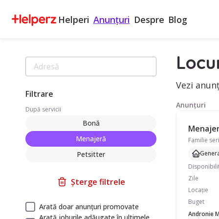
Helperi
Anunțuri
Despre
Blog
Locu
Vezi anunț
Filtrare
Anunțuri
După servicii
Bonă
Menajeră
Menajeră
Genera
Petsitter
Disponibili
Zile
Șterge filtrele
Locație
Buget
Arată doar anunțuri promovate
Andronie 
Arată joburile adăugate în ultimele