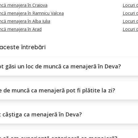
ncă menajera în Craiova
Locuri 
ncă menajera în Ramnicu Valcea
Locuri 
că menajera în Alba Iulia
Locuri 
ncă menajera în Arad
Locuri 
aceste întrebări
t găsi un loc de muncă ca menajeră în Deva?
e de muncă ca menajeră pot fi plătite la zi?
t câștiga ca menajeră în Deva?