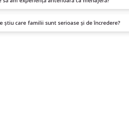
e să am experiență anterioară ca menajeră?
 știu care familii sunt serioase și de încredere?