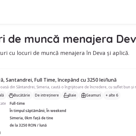
ri de muncă menajera De
uri cu locuri de muncă menajera în Deva și aplică.
, Santandrei, Full Time, începând cu 3250 lei/lună
lă
Bucătărie
De intreținere
Baie
Geamuri
+ alte 6
tate
Full-time
În timpul săptămânii, În weekend
Simeria, 0km față de tine
de la 3250 RON / lună
M