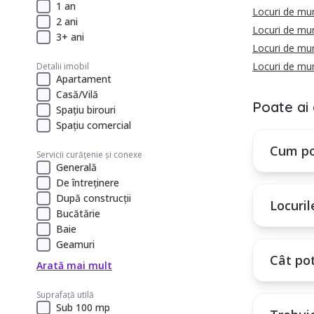
1 an
Locuri de mu
2 ani
Locuri de mu
3+ ani
Locuri de mun
Locuri de mu
Detalii imobil
Apartament
Casă/Vilă
Poate ai 
Spațiu birouri
Spațiu comercial
Cum po
Servicii curățenie și conexe
Generală
De întreținere
După construcții
Locuril
Bucătărie
Baie
Geamuri
Cât po
Arată mai mult
Suprafață utilă
Sub 100 mp