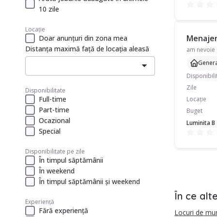
10 zile
Locație
Menajeră
Doar anunțuri din zona mea
Distanța maximă față de locația aleasă
Genera
Disponibili
Zile
Disponibilitate
Full-time
Locație
Part-time
Buget
Ocazional
Luminita B
Special
Disponibilitate pe zile
În timpul săptămânii
În weekend
În timpul săptămânii și weekend
În ce alt
Experiență
Fără experiență
Locuri de mu