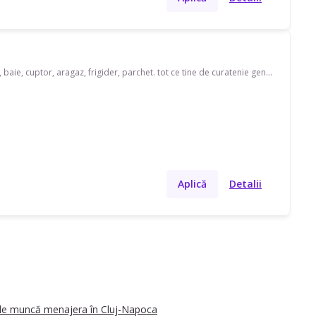
am nevoie de curatenie generala Deva -apartament 2 camere-40 mp- geamuri, tocarie, usi, baie, cuptor, aragaz, frigider, parchet. tot ce tine de curatenie generala
Aplică
Detalii
de muncă menajera în Cluj-Napoca