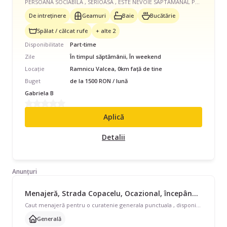
PERSOANA SOCIABILA , SERIOASA , ESTE NEVOIE SAPTAMANAL PT CURATENIE INTRETINERE, GATIT, CALCAT ; SE POATE STABILI O ANUMITA ZI DIN SAPTAMANA , CU 6 SAU 8 ORE ; .. PAUZA DE CAFEA ; PAUZA DE MASA DACA SE STA 8 ORE .. cu PRANZ ASIGURAT CASA IN CETATUIE .. GAZON ; SERA ;
De intreținere
Geamuri
Baie
Bucătărie
Spălat / călcat rufe
+ alte 2
Disponibilitate
Part-time
Zile
În timpul săptămânii, În weekend
Locație
Ramnicu Valcea, 0km față de tine
Buget
de la 1500 RON / lună
Gabriela B
Aplică
Detalii
Anunțuri
Menajeră, Strada Copacelu, Ocazional, începând cu 20 lei/oră
Caut menajeră pentru o curatenie generala punctuala , disponibila astazi, in Rm Valcea. Pe strada Copacelu. Preferăm pe cineva cu echipament propriu insa este discutabil. Casa are 3 camere, o baie si o bucatarie. Va mulțumesc
Generală