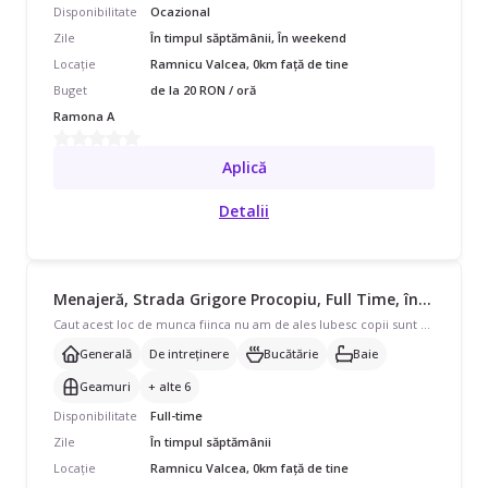
Disponibilitate
Ocazional
Zile
În timpul săptămânii, În weekend
Locație
Ramnicu Valcea, 0km față de tine
Buget
de la 20 RON / oră
Ramona A
Aplică
Detalii
Menajeră, Strada Grigore Procopiu, Full Time, începând cu 3500 lei/lună
Caut acest loc de munca fiinca nu am de ales Iubesc copii sunt o femeie curata Iubesc curatenia Nu am vici de niciun fel
Generală
De intreținere
Bucătărie
Baie
Geamuri
+ alte 6
Disponibilitate
Full-time
Zile
În timpul săptămânii
Locație
Ramnicu Valcea, 0km față de tine