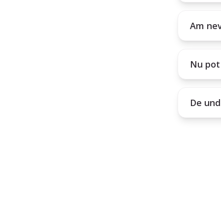
Am nev
Nu pot 
De unde