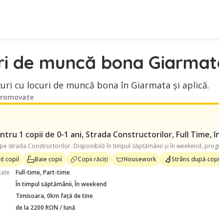
ri de muncă bona Giarmat
uri cu locuri de muncă bona în Giarmata și aplică.
promovate
tru 1 copii de 0-1 ani, Strada Constructorilor, Full Time, 
t copil
Baie copii
Copii răciți
Housework
Strâns după copi
tate
Full-time, Part-time
În timpul săptămânii, În weekend
Timisoara, 0km față de tine
de la 2200 RON / lună