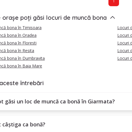
1
e orașe poți găsi locuri de muncă bona
ncă bona în Timisoara
Locuri 
ncă bona în Oradea
Locuri 
că bona în Floresti
Locuri 
ncă bona în Resita
Locuri 
ncă bona în Dumbravita
Locuri 
ncă bona în Baia Mare
aceste întrebări
t găsi un loc de muncă ca bonă în Giarmata?
t câștiga ca bonă?