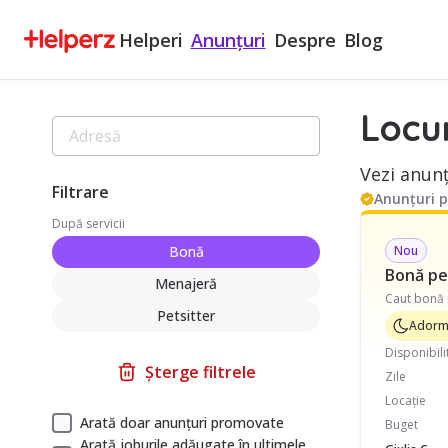
Helperi
Anunțuri
Despre
Blog
Locu
Vezi anunț
Filtrare
Anunțuri 
După servicii
Bonă
Nou
Bonă pen
Menajeră
Petsitter
Adormi
Disponibili
Șterge filtrele
Zile
Locație
Arată doar anunțuri promovate
Buget
Arată joburile adăugate în ultimele