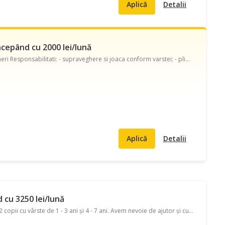
Aplică
Detalii
ncepând cu 2000 lei/lună
Buna ziua, Cautam bona part-time pentru o fetita de 1 an si 11 luni. Program: 4 ore, luni-vineri Responsabilitati: - supraveghere si joaca conform varstei; - plimbare si supravegheat/ joaca afara; - incalzit si servit mancarea; - mentinerea ordinii in spatiul de joaca si luat masa; - schimbat scutec ocazional; Cerinte: - persoana care iubeste copiii, experienta anterioara cu copii mici constituie avantaj; - calma, punctuala si responsabila; - nefumatoare.
Aplică
Detalii
d cu 3250 lei/lună
Caut bonă pe strada Florenta. Disponibilă în timpul săptămânii, program full-time, pentru 2 copii cu vârste de 1 - 3 ani și 4 - 7 ani. Avem nevoie de ajutor și cu Ajutor la teme, Să adoarmă copilul, Băiță, Strâns după copil. Căutăm pe cineva care să vorbească și Italiană.