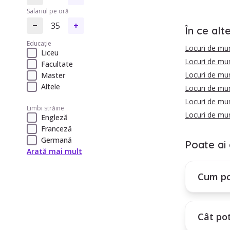
Salariul pe oră
35
În ce alt
Educație
Locuri de mu
Liceu
Locuri de mu
Facultate
Locuri de mun
Master
Altele
Locuri de mu
Locuri de mu
Limbi străine
Locuri de mu
Engleză
Franceză
Germană
Poate ai 
Arată mai mult
Cum po
Cât po