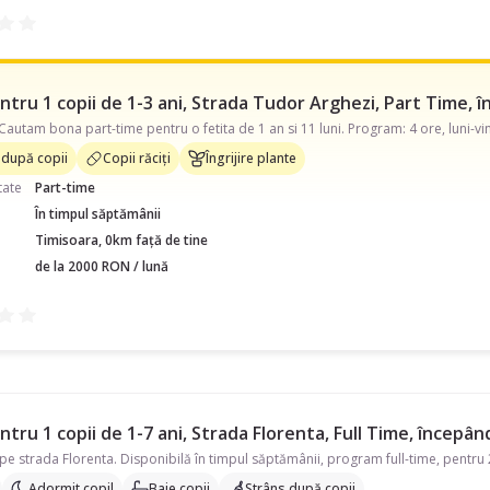
tru 1 copii de 1-3 ani, Strada Tudor Arghezi, Part Time, î
 după copii
Copii răciți
Îngrijire plante
tate
Part-time
În timpul săptămânii
Timisoara, 0km față de tine
de la 2000 RON / lună
tru 1 copii de 1-7 ani, Strada Florenta, Full Time, începân
Adormit copil
Baie copii
Strâns după copii