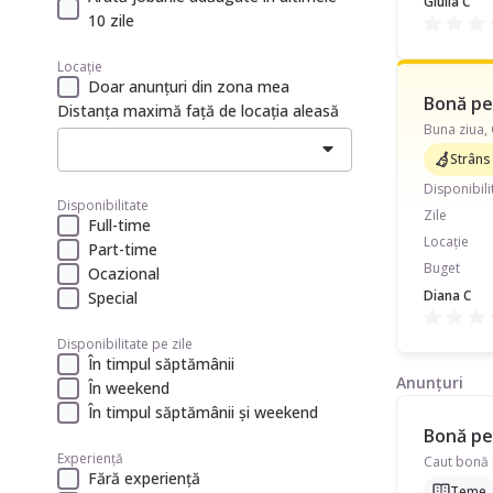
Giulia C
10 zile
Locație
Doar anunțuri din zona mea
Bonă pen
Distanța maximă față de locația aleasă
Strâns
Disponibili
Disponibilitate
Zile
Full-time
Locație
Part-time
Buget
Ocazional
Diana C
Special
Disponibilitate pe zile
În timpul săptămânii
Anunțuri
În weekend
În timpul săptămânii și weekend
Bonă pen
Experiență
Fără experiență
Teme