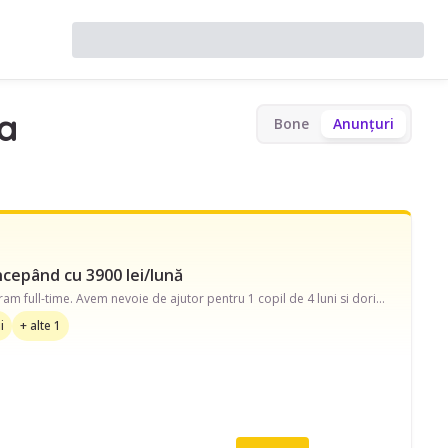
a
Bone
Anunțuri
începând cu 3900 lei/lună
Caut bonă pe strada Constructorilor. Disponibilă în timpul săptămânii și în weekend, program full-time. Avem nevoie de ajutor pentru 1 copil de 4 luni si dorim o colaborare de lunga durata.Avem nevoie de ajutor și cu să adoarmă copilul, băiță, îngrijire copii răciți, treburile casei, strâns după copil și prepararea mâncării.
i
+ alte 1