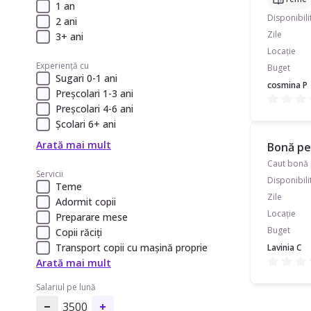
1 an
Disponibili
2 ani
Zile
3+ ani
Locație
Experiență cu
Buget
Sugari 0-1 ani
cosmina P
Preșcolari 1-3 ani
Preșcolari 4-6 ani
Școlari 6+ ani
Arată mai mult
Bonă pen
Caut bonă p
Servicii
Disponibili
Teme
Zile
Adormit copii
Locație
Preparare mese
Buget
Copii răciți
Transport copii cu mașină proprie
Lavinia C
Arată mai mult
Salariul pe lună
3500