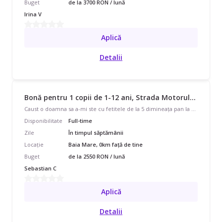
Buget
de la 3700 RON / lună
Irina V
Aplică
Detalii
Bonă pentru 1 copii de 1-12 ani, Strada Motorului, Full Time, începând cu 2550 lei/lună
Caust o doamna sa a-mi ste cu fetitele de la 5 dimineața pan la ora doua ce ies de la sevici si când sunt pe schimbu 2 sa stau de la 2 la ora 10 jumate sera ce ajung acasa
Disponibilitate
Full-time
Zile
În timpul săptămânii
Locație
Baia Mare, 0km față de tine
Buget
de la 2550 RON / lună
Sebastian C
Aplică
Detalii