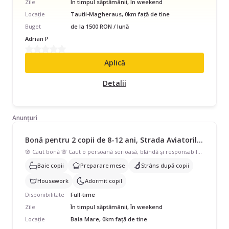
Zile
În timpul săptămânii, În weekend
Locație
Tautii-Magheraus, 0km față de tine
Buget
de la 1500 RON / lună
Adrian P
Aplică
Detalii
Anunțuri
Bonă pentru 2 copii de 8-12 ani, Strada Aviatorilor, Full Time, începând cu 3700 lei/lună
🌸 Caut bonă 🌸 Caut o persoană serioasă, blândă și responsabilă, care iubește copiii. Programul și salariul se discută, iar pentru mai multe detalii, scrie-mi în privat. Mulțumesc! ❤️
Baie copii
Preparare mese
Strâns după copii
Housework
Adormit copil
Disponibilitate
Full-time
Zile
În timpul săptămânii, În weekend
Locație
Baia Mare, 0km față de tine