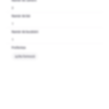
Număr de camere
3
Număr de băi
1
Număr de bucătării
1
Preferințe
Nu fumează