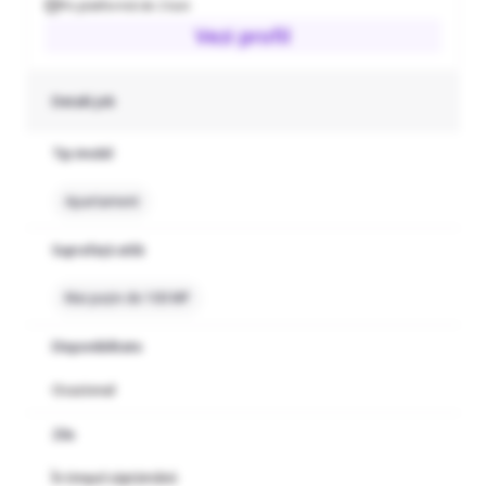
Pe platformă de 2 luni
Vezi profil
Detalii job
Tip imobil
Apartament
Suprafață utilă
Mai puțin de 100 MP
Disponibilitate
Ocazional
Zile
În timpul săptămânii