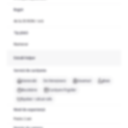
Buget
de la 35 RON / oră
Tip plată
Numerar
Detalii helper
Servicii de curățenie
Generală
De întreținere
Geamuri
Baie
Bucătărie
Curățare frigider
Spălat / călcat rufe
Nivel de experiență
Peste 2 ani