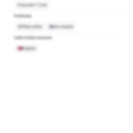
Preșcolari 1-3 ani
Preferințe
Plata online
Are mașină
Limbi străine necesare
Engleză