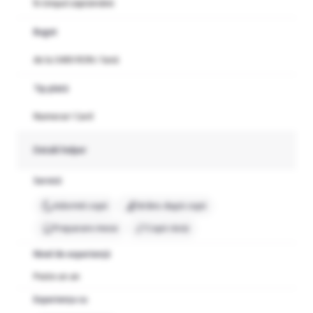
În timpul săptămânii
Buget
de la 3400 RON / lună
Tip plată
Numerar/ Card
Detalii helper
Servicii
Adormit copii
Strâns după copii
Preparare mese
Copii răciți
Nivel de experiență
Peste un an
Experiența cu