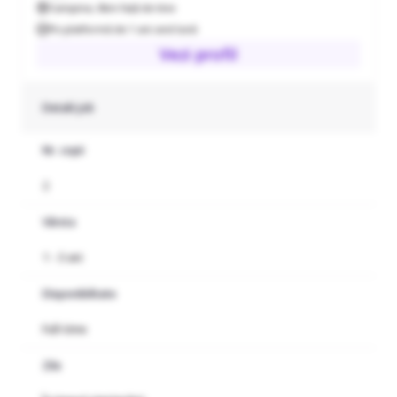
Campina
,
0km față de tine
Pe platformă de 1 ani and lună
Vezi profil
Detalii job
Nr. copii
2
Vârsta
1 - 3 ani
Disponibilitate
Full-time
Zile