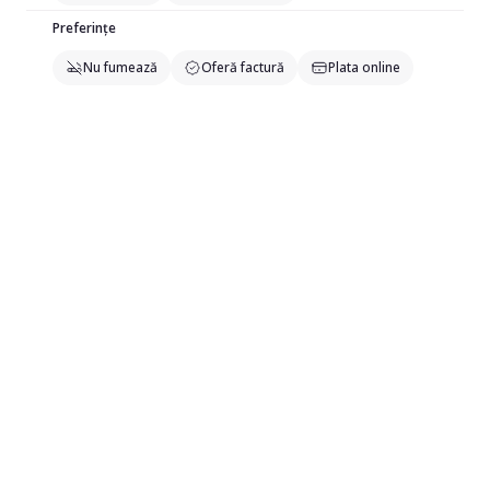
Preferințe
Nu fumează
Oferă factură
Plata online