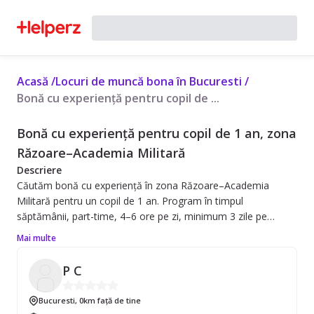
Acasă
/
Locuri de muncă bona în Bucuresti
/
Bonă cu experiență pentru copil de ...
Bonă cu experiență pentru copil de 1 an, zona
Răzoare–Academia Militară
Descriere
Căutăm bonă cu experiență în zona Răzoare–Academia
Militară pentru un copil de 1 an. Program în timpul
săptămânii, part-time, 4–6 ore pe zi, minimum 3 zile pe
săptămână.
Mai multe
Ne dorim o persoană care să ne ajute în activitățile de zi cu zi
ale copilului: joacă, plimbări, somn, pregătirea și oferirea
P C
meselor, precum și îngrijirea lui atunci când este răcit.
Profilul potrivit este al unei persoane serioase, răbdătoare și
Bucuresti
,
0km față de tine
cu experiență cu copii de aceeași vârstă.