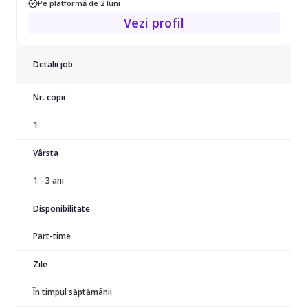
Pe platformă de 2 luni
Acceptăm doar colaborări cu bone verificate.
Vezi profil
Detalii job
Nr. copii
1
Vârsta
1 - 3 ani
Disponibilitate
Part-time
Zile
În timpul săptămânii