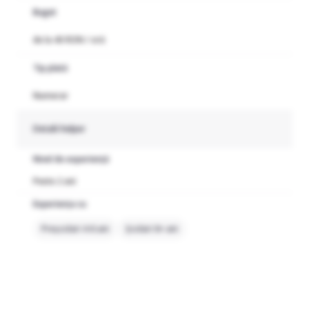
Buget
de la 40 RON / oră
Tip plată
Numerar
Detalii helper
Nivel de experiență
Peste 2 ani
Experiența cu
Preșcolari 4-6 ani
Școlari 6+ ani