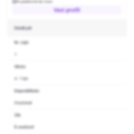
Pe platformă de 2 luni
Vezi profil
Detalii job
Nr. copii
1
Vârsta
4 - 7 ani
Disponibilitate
Ocazional
Zile
În weekend