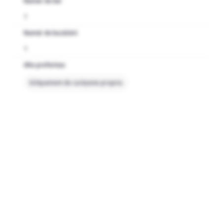
Număr de băi
1
Număr de bucătării
1
Alte preferințe
Echipament de curățenie propriu