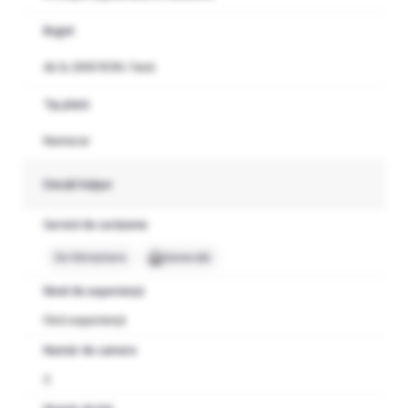
Buget
de la 2000 RON / lună
Tip plată
Numerar
Detalii helper
Servicii de curățenie
De întreținere
Generală
Nivel de experiență
Fără experiență
Număr de camere
3