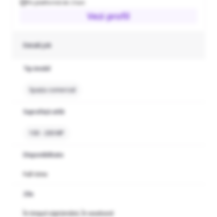
Pe platformă de 2 luni
Vezi profil
Detalii job
Tip imobil
Spațiu comercial
Suprafață utilă
100 - 200 MP
Disponibilitate
Full-time
Zile
În timpul săptămânii, În weekend