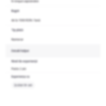
În timpul săptămânii
Buget
de la 1500 RON / lună
Tip plată
Numerar
Detalii helper
Nivel de experiență
Peste 2 ani
Experiența cu
Școlari 6+ ani