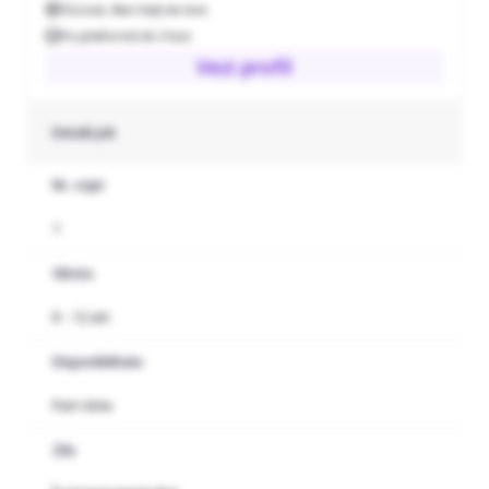
Floresti
,
0km față de tine
Pe platformă de 3 luni
Vezi profil
Detalii job
Nr. copii
1
Vârsta
8 - 12 ani
Disponibilitate
Part-time
Zile