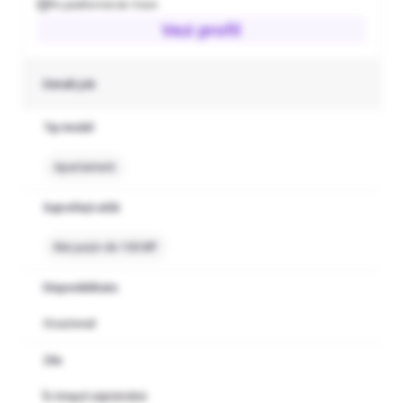
Pe platformă de 3 luni
Vezi profil
Detalii job
Tip imobil
Apartament
Suprafață utilă
Mai puțin de 100 MP
Disponibilitate
Ocazional
Zile
În timpul săptămânii