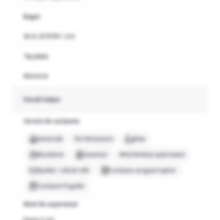
Buget
de la 20 RON / oră
Tip plată
Numerar
Detalii helper
Servicii de curățenie
Generală
De întreținere
Baie
Bucătărie
Geamuri
Schimbat așternuturi
Spălat / călcat rufe
Curățare aragaz/cuptor
Curățare frigider
Nivel de experiență
Peste 5 ani