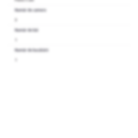
Număr de camere
3
Număr de băi
1
Număr de bucătării
1