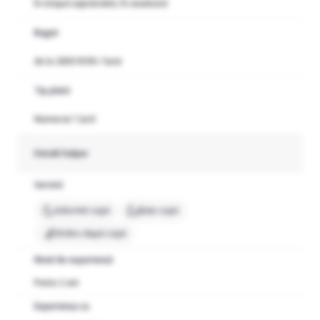
În timpul săptămânii, În weekend
Buget
de la 2800 RON / lună
Tip plată
Numerar/ Card
Detalii helper
Servicii
Adormit copii
Baie copii
Strâns după copii
Nivel de experiență
Peste 2 ani
Experiența cu