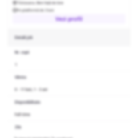
Timisoara
,
0km față de tine
Pe platformă de 3 luni
Vezi profil
Detalii job
Nr. copii
1
Vârsta
0 - 11 luni, 1 - 3 ani
Disponibilitate
Full-time
Zile