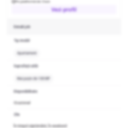
Pe platformă de 3 luni
Vezi profil
Detalii job
Tip imobil
Apartament
Suprafață utilă
Mai puțin de 100 MP
Disponibilitate
Ocazional
Zile
În timpul săptămânii, În weekend