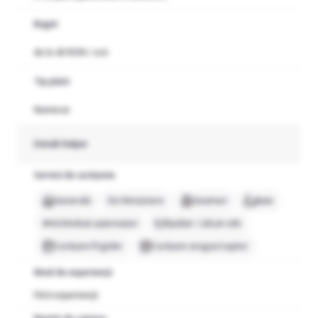
Buget
de la 40 RON / oră
Tip plată
Numerar
Detalii helper
Servicii de curățenie
Generală
De întreținere
Geamuri
Baie
Schimbat așternuturi
Spălat / călcat rufe
Curățare frigider
Curățare aragaz/cuptor
Nivel de experiență
Fără experiență