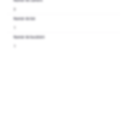
Număr de camere
3
Număr de băi
1
Număr de bucătării
1