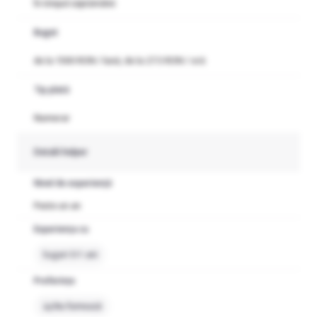
În timpul săptămânii
Buget
de la 1500 RON / lună, de la 27.5 RON / oră
Tip plată
Numerar
Detalii helper
Nivel de experiență
Peste un an
Experiența cu
Sugari 0-1 ani
Preferințe
Nu fumează