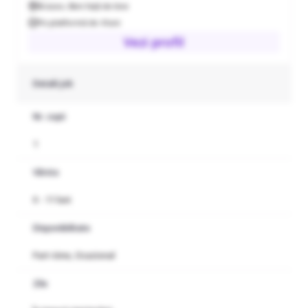
Brasov
,
0km față de tine
Pe platformă de 4 luni
Vezi profil
Detalii job
Nr. copii
1
Vârsta
0 - 11 luni
Disponibilitate
Part-time, Ocazional
Zile