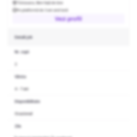
Timisoara
,
0km față de tine
Suntem o familie frumoasă și respectuoasă. Mă aștept la
Pe platformă de 3 ani and lună
seriozitate, punctualitate, blândețe și comunicare.
Vezi profil
Detalii job
Nr. copii
2
Vârsta
4 - 7 ani
Disponibilitate
Ocazional
Zile