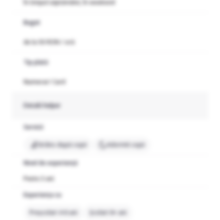
În timpul săptămânii, În weekend
Buget
de la 50 RON / oră
Tip plată
Numerar/ Card
Detalii helper
Servicii
Strâns după copii
Adormit copii
Nivel de experiență
Peste 3 ani
Experiența cu
Preșcolari 4-6 ani
Școlari 6+ ani