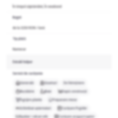
În timpul săptămânii, În weekend
Buget
de la 3250 RON / lună
Tip plată
Numerar
Detalii helper
Servicii de curățenie
Generală
Geamuri
De întreținere
Bucătărie
Baie
După construcții
Îngrijire plante
Preparare mese
Schimbat așternuturi
Curățare frigider
Spălat / călcat rufe
Curățare aragaz/cuptor