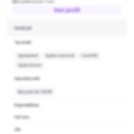
Pe platformă de 11 luni
Vezi profil
Detalii job
Tip imobil
Apartament
Spațiu comercial
Casă/Vilă
Spațiu birouri
Suprafață utilă
Mai puțin de 100 MP
Disponibilitate
Full-time
Zile