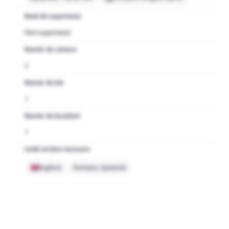
Nivel de experiență
Fără experiență
Număr de camere
2
Număr de băi
1
Număr de bucătării
1
Limbi străine necesare
Engleză
Romana, Spaniola