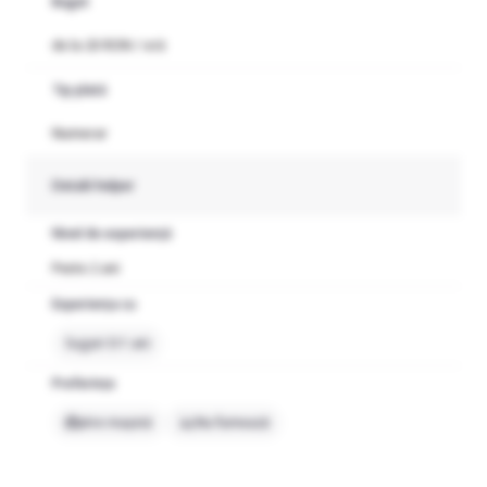
Buget
de la 20 RON / oră
Tip plată
Numerar
Detalii helper
Nivel de experiență
Peste 2 ani
Experiența cu
Sugari 0-1 ani
Preferințe
Are mașină
Nu fumează