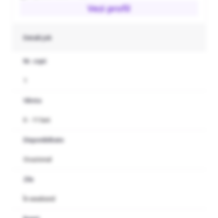
Vezi profil
Detalii job
Nr. copii
1
Vârsta
0 - 11 luni
Disponibilitate
Ocazional
Zile
În weekend