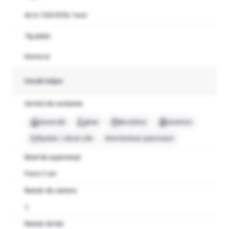
de la 1500 RON / lună
Tip plată
Numerar
Detalii helper
Servicii de curățenie
Generală
Baie
Bucătărie
Geamuri
Spălat / călcat rufe
Schimbat așternuturi
Nivel de experiență
Peste 5 ani
Număr de camere
2
Număr de băi