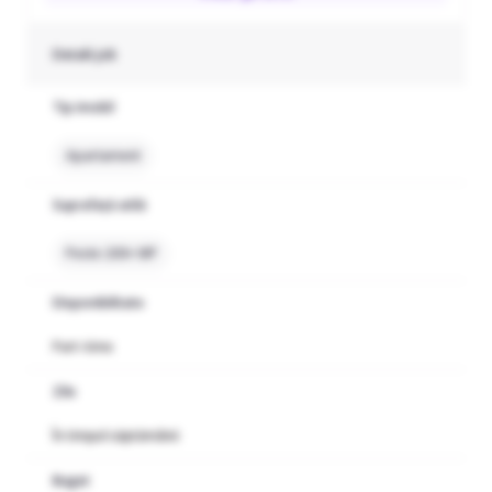
Detalii job
Tip imobil
Apartament
Suprafață utilă
Peste 200+ MP
Disponibilitate
Part-time
Zile
În timpul săptămânii
Buget