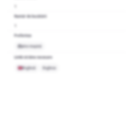
1
Număr de bucătării
1
Preferințe
Are mașină
Limbi străine necesare
Engleză
Engleza