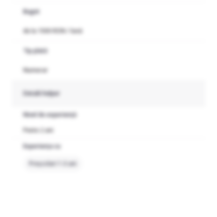
Buget
de la 1500 RON / lună
Tip plată
Numerar
Detalii helper
Nivel de experiență
Peste 2 ani
Experiența cu
Preșcolari 1-3 ani