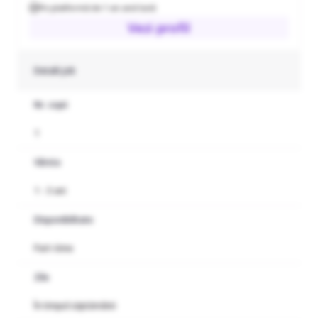
Pe platformă de 1 an and lună
Vezi profil
Detalii job
Nr. copii
1
Vârsta
1 - 3 ani
Disponibilitate
Part-time
Zile
În timpul săptămânii