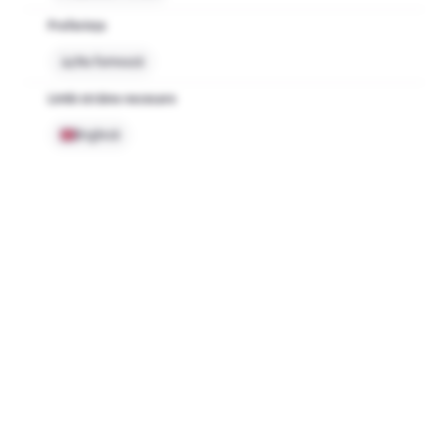
Preferințe
Nu fumează
Limbi străine necesare
Engleză