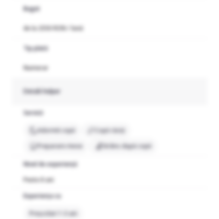
Buget
de la 2550 RON / lună
Tip plată
Numerar
Detalii helper
Servicii
Adormit copii
Copii răciți
Preparare mese
Strâns după copii
Nivel de experiență
Peste 8 ani
Experiența cu
Preșcolari 1-3 ani