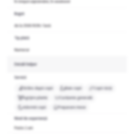
În timpul săptămânii, În weekend
Seriozitate, blândețe, răbdare și atenție la detalii
Disponibilitate pentru a rămâne peste noapte o dată pe
Buget
săptămână sau a lucra o zi de weekend, la nevoie
de la 3500 RON / lună
Oferim:
Salariu competitiv, stabilit în funcție de experiență și
Tip plată
disponibilitate (3500-4000ron)
Mediu de lucru respectuos și stabil
Numerar
Detalii helper
Locație: București, [zona Dacia, Mosilor, sector 2)
Data începerii: in functie de disponibilitate: 21 August
Servicii
Strâns după copii
Baie copii
Copii răciți
Cum aplici: Trimite CV-ul și o scurtă prezentare personală la
[telefon email].
Îngrijire plante
Curățenie generală
Adormit copii
Preparare mese
Nivel de experiență
Peste 2 ani