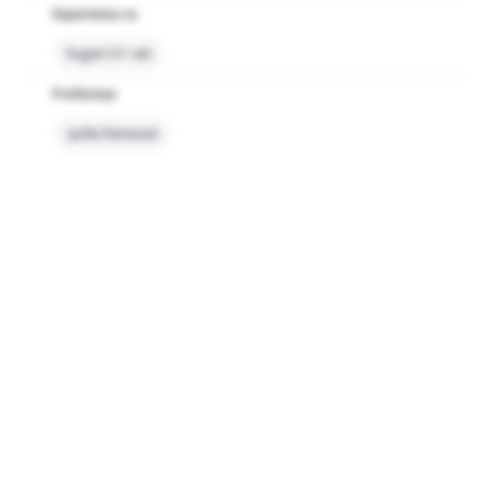
Experiența cu
Sugari 0-1 ani
Preferințe
Nu fumează