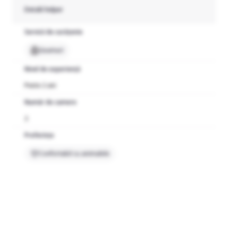
Detalii helper
Servicii de curățenie
Geamuri
Nivel de experiență
Peste 2 ani
Număr de camere
2
Preferințe
Confortabil cu animalele