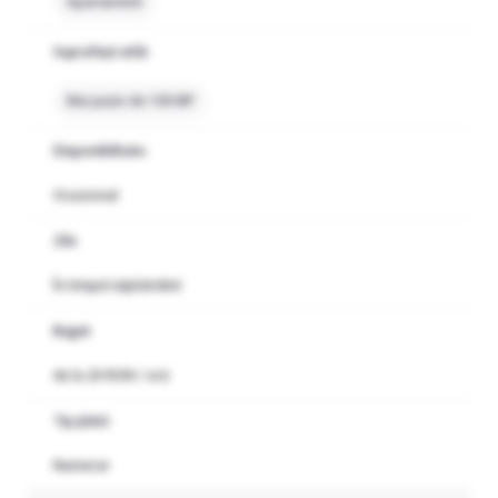
Apartament
Suprafață utilă
Mai puțin de 100 MP
Disponibilitate
Ocazional
Zile
În timpul săptămânii
Buget
de la 20 RON / oră
Tip plată
Numerar