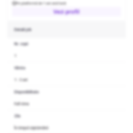
Pe platformă de 1 ani and lună
Vezi profil
Detalii job
Nr. copii
1
Vârsta
1 - 3 ani
Disponibilitate
Full-time
Zile
În timpul săptămânii