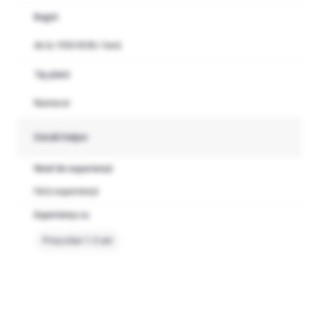
Buget
de la 1950 RON / lună
Tip plată
Numerar
Detalii helper
Nivel de experiență
Fără experiență
Experiența cu
Preșcolari 1-3 ani