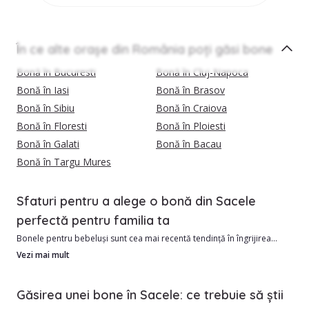
În ce alte orașe din România poți găsi bone
Bonă în Bucuresti
Bonă în Cluj-Napoca
Bonă în Iasi
Bonă în Brasov
Bonă în Sibiu
Bonă în Craiova
Bonă în Floresti
Bonă în Ploiesti
Bonă în Galati
Bonă în Bacau
Bonă în Targu Mures
Sfaturi pentru a alege o bonă din Sacele
perfectă pentru familia ta
Bonele pentru bebeluși sunt cea mai recentă tendință în îngrijirea
copiilor.
Vezi mai mult
În Sacele avem în momentul de față 770 bone verificate si calificate,
Găsirea unei bone în Sacele: ce trebuie să știi
gata sa iti vina in ajutor.