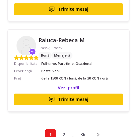
Trimite mesaj
Raluca-Rebeca M
Brasov, Brasov
Bonă
Menajeră
Disponibilitate
Full-time, Part-time, Ocazional
Experiență
Peste 5 ani
Preț
de la 1500 RON / lună, de la 30 RON / oră
Vezi profil
Trimite mesaj
..
1
2
86