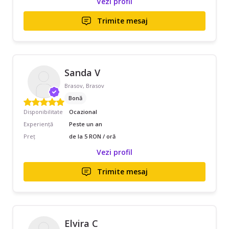
Vezi profil
Trimite mesaj
Sanda V
Brasov, Brasov
Bonă
Disponibilitate
Ocazional
Experiență
Peste un an
Preț
de la 5 RON / oră
Vezi profil
Trimite mesaj
Elvira C