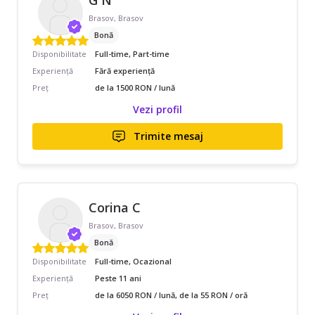
G N
Brasov, Brasov
Bonă
Disponibilitate
Full-time, Part-time
Experiență
Fără experiență
Preț
de la 1500 RON / lună
Vezi profil
Trimite mesaj
Corina C
Brasov, Brasov
Bonă
Disponibilitate
Full-time, Ocazional
Experiență
Peste 11 ani
Preț
de la 6050 RON / lună, de la 55 RON / oră