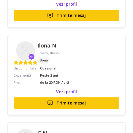
Vezi profil
Trimite mesaj
Ilona N
Brasov, Brasov
Bonă
Disponibilitate
Ocazional
Experiență
Peste 2 ani
Preț
de la 20 RON / oră
Vezi profil
Trimite mesaj