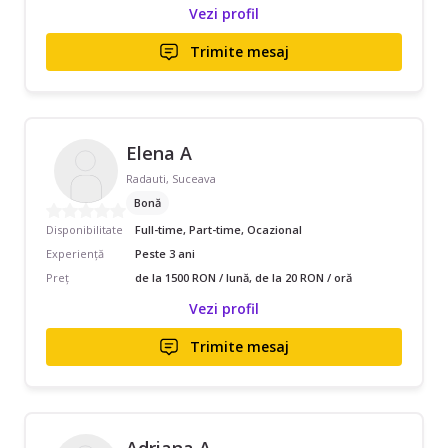
Vezi profil
Trimite mesaj
Elena A
Radauti, Suceava
Bonă
Disponibilitate
Full-time, Part-time, Ocazional
Experiență
Peste 3 ani
Preț
de la 1500 RON / lună, de la 20 RON / oră
Vezi profil
Trimite mesaj
Adriana A