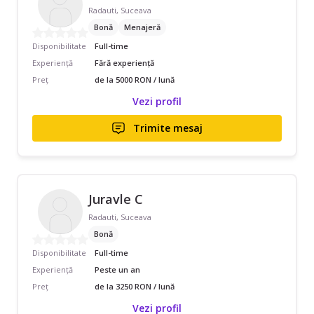
Radauti, Suceava
Bonă
Menajeră
Disponibilitate
Full-time
Experiență
Fără experiență
Preț
de la 5000 RON / lună
Vezi profil
Trimite mesaj
Juravle C
Radauti, Suceava
Bonă
Disponibilitate
Full-time
Experiență
Peste un an
Preț
de la 3250 RON / lună
Vezi profil