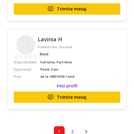
Trimite mesaj
Lavinia H
Fratautii Noi, Suceava
Bonă
Disponibilitate
Full-time, Part-time
Experiență
Peste 3 ani
Preț
de la 1800 RON / lună
Vezi profil
Trimite mesaj
1
2