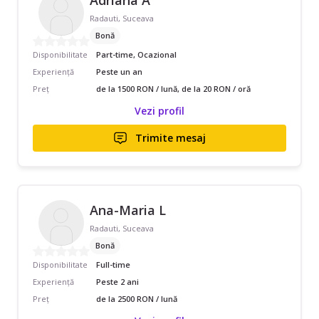
Radauti, Suceava
Bonă
Disponibilitate
Part-time, Ocazional
Experiență
Peste un an
Preț
de la 1500 RON / lună, de la 20 RON / oră
Vezi profil
Trimite mesaj
Ana-Maria L
Radauti, Suceava
Bonă
Disponibilitate
Full-time
Experiență
Peste 2 ani
Preț
de la 2500 RON / lună