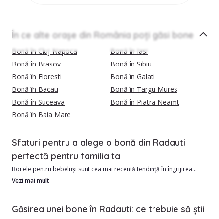
În ce alte orașe din România poți găsi bone
Bonă în Cluj-Napoca
Bonă în Iasi
Bonă în Brasov
Bonă în Sibiu
Bonă în Floresti
Bonă în Galati
Bonă în Bacau
Bonă în Targu Mures
Bonă în Suceava
Bonă în Piatra Neamt
Bonă în Baia Mare
Sfaturi pentru a alege o bonă din Radauti
perfectă pentru familia ta
Bonele pentru bebeluși sunt cea mai recentă tendință în îngrijirea
copiilor.
Vezi mai mult
În Radauti avem în momentul de față 10 bone verificate si calificate,
Găsirea unei bone în Radauti: ce trebuie să știi
gata sa iti vina in ajutor.