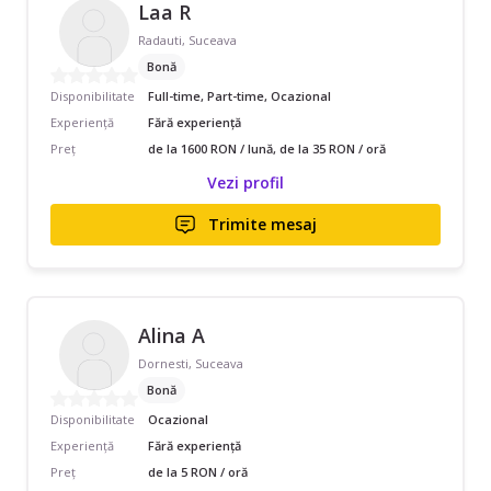
Laa R
Radauti, Suceava
Bonă
Disponibilitate
Full-time, Part-time, Ocazional
Experiență
Fără experiență
Preț
de la 1600 RON / lună, de la 35 RON / oră
Vezi profil
Trimite mesaj
Alina A
Dornesti, Suceava
Bonă
Disponibilitate
Ocazional
Experiență
Fără experiență
Preț
de la 5 RON / oră