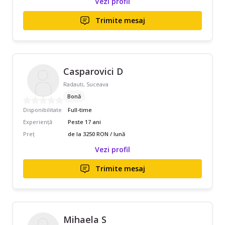
Vezi profil
Trimite mesaj
Casparovici D
Radauti, Suceava
Bonă
Disponibilitate
Full-time
Experiență
Peste 17 ani
Preț
de la 3250 RON / lună
Vezi profil
Trimite mesaj
Mihaela S