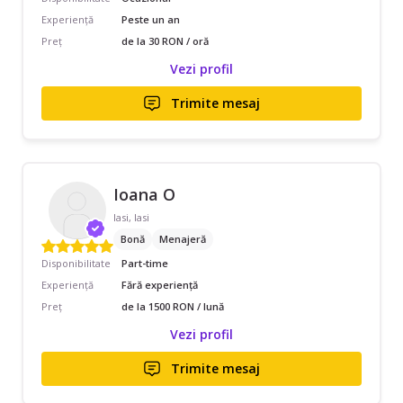
Experiență
Peste un an
Preț
de la 30 RON / oră
Vezi profil
Trimite mesaj
Ioana O
Iasi, Iasi
Bonă
Menajeră
Disponibilitate
Part-time
Experiență
Fără experiență
Preț
de la 1500 RON / lună
Vezi profil
Trimite mesaj