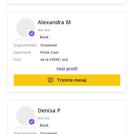
Alexandra M
Iasi, Iasi
Bonă
Disponibilitate
Ocazional
Experiență
Peste 2 ani
Preț
de la 5 RON / oră
Vezi profil
Trimite mesaj
Denisa P
Iasi, Iasi
Bonă
Disponibilitate
Ocazional