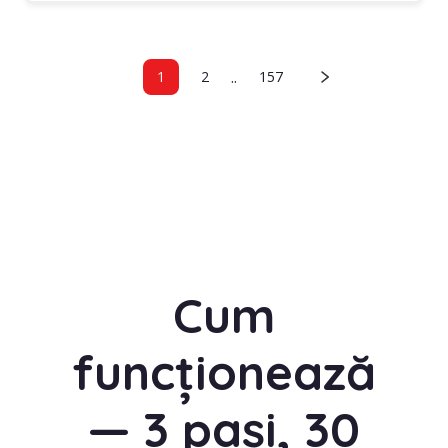
..
1
2
157
Cum
funcționează
— 3 pași, 30