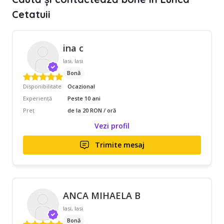
Cetatuii
ina c
Iasi, Iasi
Bonă
Disponibilitate
Ocazional
Experiență
Peste 10 ani
Preț
de la 20 RON / oră
Vezi profil
Trimite mesaj
ANCA MIHAELA B
Iasi, Iasi
Bonă