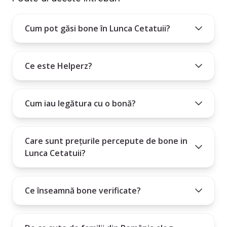
nevoile tale.
4. Folosește filtrele din stânga paginii, pentru o căutare mai restrânsă,
Cum pot găsi bone în Lunca Cetatuii?
pe nevoile tale.
Cum poți intra în contact cu bona aleasă?
Ce este Helperz?
Plătești un abonament lunar, trimestrial sau anual.
Cum iau legătura cu o bonă?
Care sunt prețurile percepute de bone in
Lunca Cetatuii?
Ce înseamnă bone verificate?