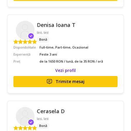
Denisa Ioana T
Iasi, Iasi
Bonă
Disponibilitate
Full-time, Part-time, Ocazional
Experiență
Peste 3 ani
Preț
de la 1650 RON / lună, de la 35 RON / oră
Vezi profil
Trimite mesaj
Cerasela D
Iasi, Iasi
Bonă