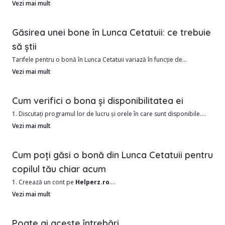
copiilor.
Vezi mai mult
În Lunca Cetatuii avem în momentul de față 1412 bone verificate si
Găsirea unei bone în Lunca Cetatuii: ce trebuie
calificate, gata sa iti vina in ajutor.
să știi
Tarifele pentru o bonă în Lunca Cetatuii variază în funcție de
Avantajele angajării unui babysitter din Lunca Cetatuii includ:
experiență și program, pornind de la aproximativ 51.97 RON/oră. În
Vezi mai mult
zonele centrale, prețurile pot fi ușor mai ridicate.
1. Costul este de obicei mai mic decât o grădiniță.
Cum verifici o bona și disponibilitatea ei
2. Îngrijire personalizată în funcție de nevoile copilului dumneavoastră
Angajarea unei babysitter este un angajament mare și este important
1. Discutați programul lor de lucru și orele în care sunt disponibile.
să știi dacă persoana pe care o angajezi este potrivită pentru familia
2. Solicitați referințe de la alte familii.
Vezi mai mult
ta.
3. Verificați antecedentele penale și cazierul de conducere.
4. Obțineți un examen medical sau întrebați dacă au vaccinuri curente.
Cum poți găsi o bonă din Lunca Cetatuii pentru
copilul tău chiar acum
1. Creează un cont pe
Helperz.ro
.
2. Selectează orașul Lunca Cetatuii și alte date utile, precum zona în
Vezi mai mult
care locuiești.
3. Treci prin lista de bone din Lunca Cetatuii și alege în funcție de
Poate ai aceste întrebări