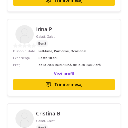
Trimite mesaj
Irina P
Galati, Galati
Bonă
Disponibilitate
Full-time, Part-time, Ocazional
Experiență
Peste 10 ani
Preț
de la 2000 RON / lună, de la 30 RON / oră
Vezi profil
Trimite mesaj
Cristina B
Galati, Galati
Bonă