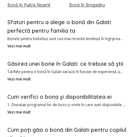
Bonă în Piatra Neamt
Bonă în Bragadiru
Sfaturi pentru a alege o bonă din Galati
perfectă pentru familia ta
Bonele pentru bebeluși sunt cea mai recentă tendință în îngrijirea
copiilor.
Vezi mai mult
În Galati avem în momentul de față 238 bone verificate si calificate,
Găsirea unei bone în Galati: ce trebuie să știi
gata sa iti vina in ajutor.
Tarifele pentru o bonă în Galati variază în funcție de experiență și
program, pornind de la aproximativ 39.73 RON/oră. În zonele
Vezi mai mult
Avantajele angajării unui babysitter din Galati includ:
centrale, prețurile pot fi ușor mai ridicate.
Cum verifici o bona și disponibilitatea ei
1. Costul este de obicei mai mic decât o grădiniță.
Angajarea unei babysitter este un angajament mare și este important
2. Îngrijire personalizată în funcție de nevoile copilului dumneavoastră
1. Discutați programul lor de lucru și orele în care sunt disponibile.
să știi dacă persoana pe care o angajezi este potrivită pentru familia
2. Solicitați referințe de la alte familii.
Vezi mai mult
ta.
3. Verificați antecedentele penale și cazierul de conducere.
4. Obțineți un examen medical sau întrebați dacă au vaccinuri curente.
Cum poți găsi o bonă din Galati pentru copilul