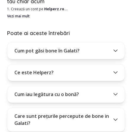
tău chiar acum
1. Creează un cont pe
Helperz.ro
.
2. Selectează orașul Galati și alte date utile, precum zona în care
Vezi mai mult
locuiești.
3. Treci prin lista de bone din Galati și alege în funcție de nevoile tale.
Poate ai aceste întrebări
4. Folosește filtrele din stânga paginii, pentru o căutare mai restrânsă,
pe nevoile tale.
Cum pot găsi bone în Galati?
Cum poți intra în contact cu bona aleasă?
Plătești un abonament lunar, trimestrial sau anual.
Ce este Helperz?
Cum iau legătura cu o bonă?
Care sunt prețurile percepute de bone in
Galati?