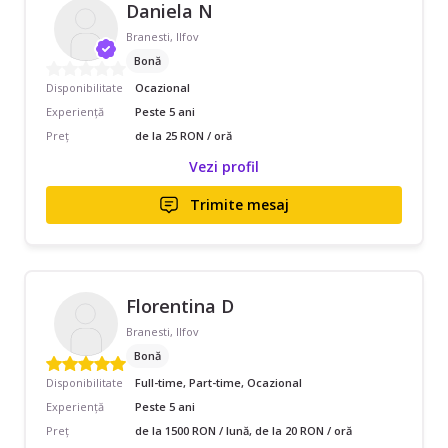
Daniela N
Branesti, Ilfov
Bonă
Disponibilitate
Ocazional
Experiență
Peste 5 ani
Preț
de la 25 RON / oră
Vezi profil
Trimite mesaj
Florentina D
Branesti, Ilfov
Bonă
Disponibilitate
Full-time, Part-time, Ocazional
Experiență
Peste 5 ani
Preț
de la 1500 RON / lună, de la 20 RON / oră