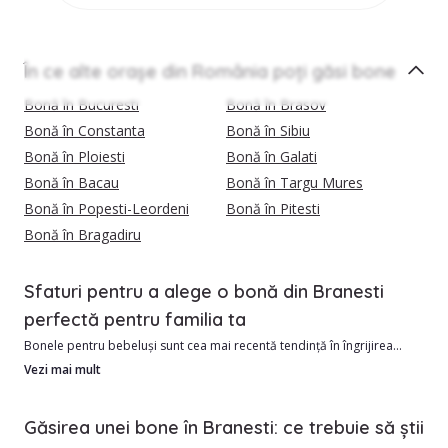
În ce alte orașe din România poți găsi bone
Bonă în Bucuresti
Bonă în Brasov
Bonă în Constanta
Bonă în Sibiu
Bonă în Ploiesti
Bonă în Galati
Bonă în Bacau
Bonă în Targu Mures
Bonă în Popesti-Leordeni
Bonă în Pitesti
Bonă în Bragadiru
Sfaturi pentru a alege o bonă din Branesti
perfectă pentru familia ta
Bonele pentru bebeluși sunt cea mai recentă tendință în îngrijirea
copiilor.
Vezi mai mult
În Branesti avem în momentul de față 28 bone verificate si calificate,
Găsirea unei bone în Branesti: ce trebuie să știi
gata sa iti vina in ajutor.