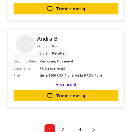
Trimite mesaj
Andra B
Afumati, Ilfov
Bonă
Petsitter
Disponibilitate
Part-time, Ocazional
Experiență
Fără experiență
Preț
de la 1500 RON / lună, de la 5 RON / oră
Vezi profil
Trimite mesaj
..
1
2
4