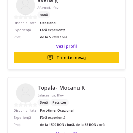
Afumati, Ilfov
Bonă
Disponibilitate
Ocazional
Experiență
Fără experiență
Preț
de la 5 RON / oră
Vezi profil
Trimite mesaj
Topala- Mocanu R
Balaceanca, Ilfov
Bonă
Petsitter
Disponibilitate
Part-time, Ocazional
Experiență
Fără experiență
Preț
de la 1500 RON / lună, de la 35 RON / oră