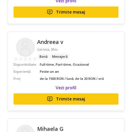
Vezi profil
Trimite mesaj
Andreea v
Cernica, Ilfov
Bonă
Menajeră
Disponibilitate
Full-time, Part-time, Ocazional
Experiență
Peste un an
Preț
de la 1500 RON / lună, de la 20 RON / oră
Vezi profil
Trimite mesaj
Mihaela G