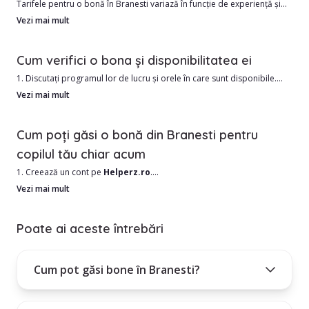
Tarifele pentru o bonă în Branesti variază în funcție de experiență și
program, pornind de la aproximativ 56.04 RON/oră. În zonele
Vezi mai mult
Avantajele angajării unui babysitter din Branesti includ:
centrale, prețurile pot fi ușor mai ridicate.
Cum verifici o bona și disponibilitatea ei
1. Costul este de obicei mai mic decât o grădiniță.
Angajarea unei babysitter este un angajament mare și este important
2. Îngrijire personalizată în funcție de nevoile copilului dumneavoastră
1. Discutați programul lor de lucru și orele în care sunt disponibile.
să știi dacă persoana pe care o angajezi este potrivită pentru familia
2. Solicitați referințe de la alte familii.
Vezi mai mult
ta.
3. Verificați antecedentele penale și cazierul de conducere.
4. Obțineți un examen medical sau întrebați dacă au vaccinuri curente.
Cum poți găsi o bonă din Branesti pentru
copilul tău chiar acum
1. Creează un cont pe
Helperz.ro
.
2. Selectează orașul Branesti și alte date utile, precum zona în care
Vezi mai mult
locuiești.
3. Treci prin lista de bone din Branesti și alege în funcție de nevoile
Poate ai aceste întrebări
tale.
4. Folosește filtrele din stânga paginii, pentru o căutare mai restrânsă,
Cum pot găsi bone în Branesti?
pe nevoile tale.
Cum poți intra în contact cu bona aleasă?