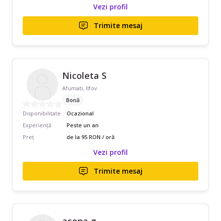
Vezi profil
Trimite mesaj
Nicoleta S
Afumati, Ilfov
Bonă
Disponibilitate
Ocazional
Experiență
Peste un an
Preț
de la 95 RON / oră
Vezi profil
Trimite mesaj
asena g