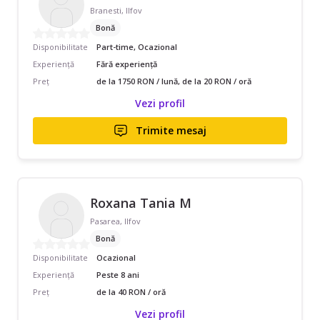
Branesti, Ilfov
Bonă
Disponibilitate
Part-time, Ocazional
Experiență
Fără experiență
Preț
de la 1750 RON / lună, de la 20 RON / oră
Vezi profil
Trimite mesaj
Roxana Tania M
Pasarea, Ilfov
Bonă
Disponibilitate
Ocazional
Experiență
Peste 8 ani
Preț
de la 40 RON / oră
Vezi profil