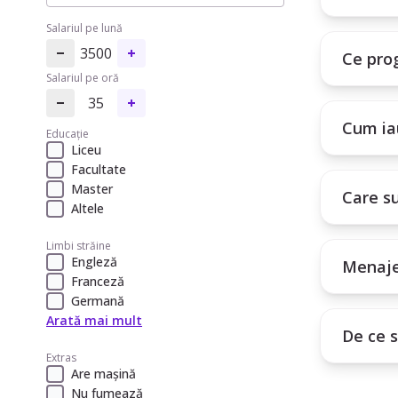
tale.
Salariul pe lună
3500
Ce pro
Salariul pe oră
35
Cum iau
Educație
Liceu
Facultate
Master
Care su
Altele
Limbi străine
Engleză
Menaje
Franceză
Germană
Arată mai mult
De ce 
Extras
Are mașină
Nu fumează