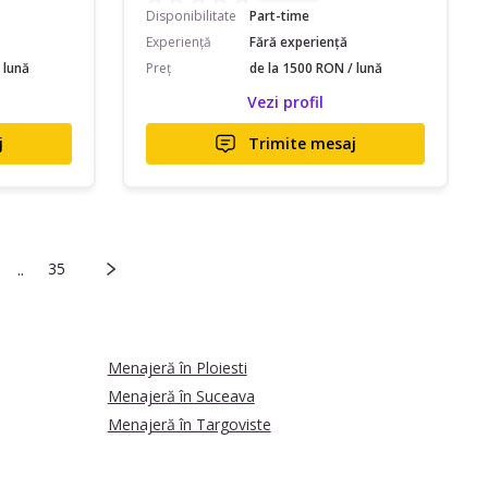
Disponibilitate
Part-time
Experiență
Fără experiență
 lună
Preț
de la 1500 RON / lună
Vezi profil
j
Trimite mesaj
..
35
Menajeră în Ploiesti
Menajeră în Suceava
Menajeră în Targoviste