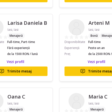
Larisa Daniela B
Arteni M
Iasi, Iasi
Iasi, Iasi
Menajeră
Bonă
Menaje
tate
Full-time, Part-time
Disponibilitate
Full-time
Fără experiență
Experiență
Peste un an
de la 1500 RON / lună
Preț
de la 2500 RON /
Vezi profil
Vezi profil
Trimite mesaj
Trimite mesa
Oana C
Maria C
Iasi, Iasi
Iasi, Iasi
Menajeră
Menajeră