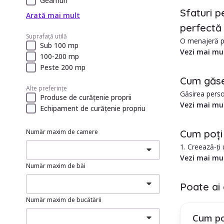
Geamuri
Sfaturi p
Arată mai mult
perfectă 
Suprafață utilă
O menajeră pe
Sub 100 mp
Vezi mai mu
100-200 mp
Avantajele an
Peste 200 mp
1. Costul est
Cum găse
2. Îngrijire p
Alte preferințe
Găsirea perso
Produse de curățenie proprii
în Lunca Cetat
Vezi mai mu
Echipament de curățenie propriu
1. Există mult
2. Care este 
Cum poți 
Număr maxim de camere
3. Cum ar aju
1. Creează-ți
4. Se poate a
2. Selectează 
Vezi mai mu
5. Care este 
Număr maxim de băi
3. Treci prin 
6. Care este 
4. Folosește f
7. Care este t
Poate ai 
8. Programul 
Număr maxim de bucătării
Cum poți in
9. Toate acest
Plătești un a
10. Angajarea
Cum po