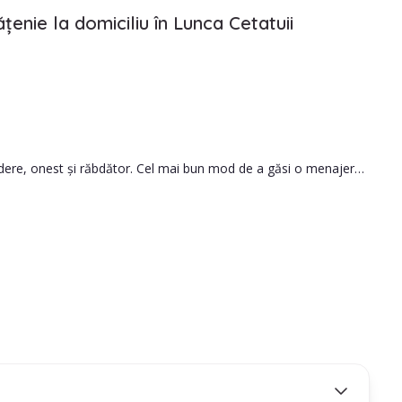
țenie la domiciliu în Lunca Cetatuii
credere, onest și răbdător. Cel mai bun mod de a găsi o menajeră
le.
să iei cea mai bună decizie.
ă persoana pe care o angajezi este potrivită pentru nevoile