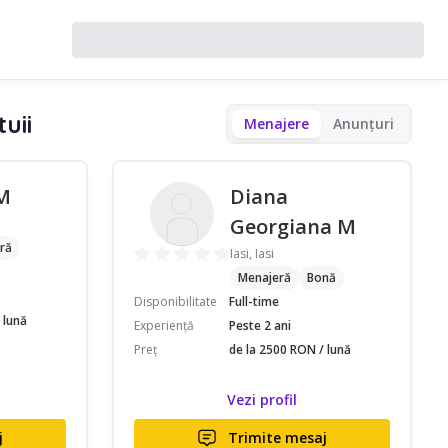
uii
Menajere
Anunțuri
M
Diana
Georgiana M
ră
Iasi, Iasi
Menajeră
Bonă
Disponibilitate
Full-time
 lună
Experiență
Peste 2 ani
Preț
de la 2500 RON / lună
Vezi profil
j
Trimite mesaj