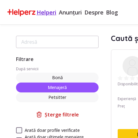
Helperi
Anunțuri
Despre
Blog
Caută ș
Filtrare
După servicii
Bonă
Disponibili
Menajeră
Petsitter
Experiență
Preț
Șterge filtrele
Arată doar profile verificate
Arată doar ultimele menajere