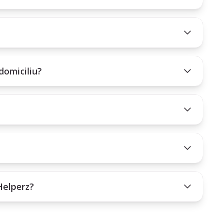
domiciliu?
Helperz?