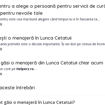
entru a alege o persoană pentru servicii de cură
pentru nevoile tale
ntru este cea mai bună alegere când timpul nu e în favoarea ta.
lt
gajării unui menajere din Lunca Cetatuii includ:
e de obicei mai mic decât o firmă de curățenie
ști o menajeră în Lunca Cetatuii
ersonalizată în funcție de nevoile tale
anei potrivite este o decizie importantă. Îți vei dori pe cineva de în
uii este să-ți faci temele.
lt
e lucruri de luat în considerare:
experiența lor de muncă?
găsi o menajeră din Lunca Cetatuii chiar acum
nge la tine acasă?
 un cont pe
Helperz.ro
.
dapta nevoilor tale?
orașul Lunca Cetatuii și alte date utile, precum zona în care locuiești.
lt
bugetul maxim alocat?
lista de menajere din Lunca Cetatuii și alege în funcție de nevoile tale.
locația menajerei?
iltrele din stânga paginii, pentru o căutare mai restrânsă, pe nevoile ta
impul de lucru/rapiditatea de lucru?
aceste întrebări
menajerei este flexibil?
tra în contact cu menajera aleasă?
ea sunt întrebări importante. Și orice îți mai vine în minte și te ajută 
bonament lunar, trimestrial sau anual.
 unei menajere este un angajament mare și este important să știi dac
t găsi o menajeră în Lunca Cetatuii?