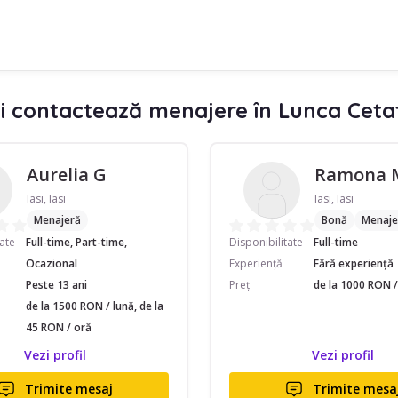
i contactează menajere în Lunca Cetat
Aurelia G
Ramona 
Iasi, Iasi
Iasi, Iasi
Menajeră
Bonă
Menaje
tate
Full-time, Part-time,
Disponibilitate
Full-time
Ocazional
Experiență
Fără experiență
Peste 13 ani
Preț
de la 1000 RON /
de la 1500 RON / lună, de la
45 RON / oră
Vezi profil
Vezi profil
Trimite mesaj
Trimite mesa