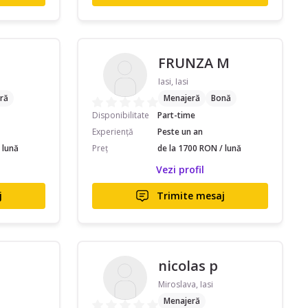
FRUNZA M
Iasi, Iasi
ră
Menajeră
Bonă
Disponibilitate
Part-time
Experiență
Peste un an
 lună
Preț
de la 1700 RON / lună
Vezi profil
j
Trimite mesaj
nicolas p
Miroslava, Iasi
Menajeră