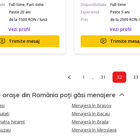
tate
Full-time, Part-time
Disponibilitate
Full-time
Peste 20 ani
Experiență
Peste 5 ani
de la 1500 RON / lună
Preț
de la 2500 RON /
Vezi profil
Vezi profil
Trimite mesaj
Trimite mesa
..
1
31
32
33
e orașe din România poți găsi menajere
asi
Menajeră în Brasov
alati
Menajeră în Bacau
Piatra Neamt
Menajeră în Braila
Buzau
Menajeră în Miroslava