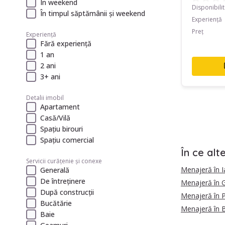
În weekend
Disponibili
În timpul săptămânii și weekend
Experiență
Preț
Experiență
Fără experiență
1 an
2 ani
3+ ani
Detalii imobil
Apartament
Casă/Vilă
Spațiu birouri
Spațiu comercial
În ce alt
Servicii curățenie și conexe
Menajeră în I
Generală
De întreținere
Menajeră în G
După construcții
Menajeră în 
Bucătărie
Menajeră în 
Baie