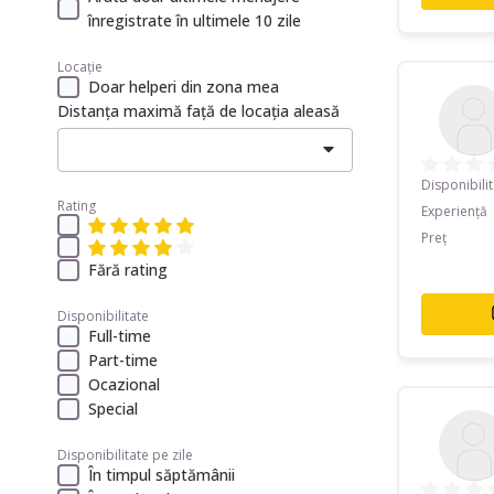
înregistrate în ultimele 10 zile
Locație
Doar helperi din zona mea
Distanța maximă față de locația aleasă
Disponibili
Rating
Experiență
Preț
Fără rating
Disponibilitate
Full-time
Part-time
Ocazional
Special
Disponibilitate pe zile
În timpul săptămânii