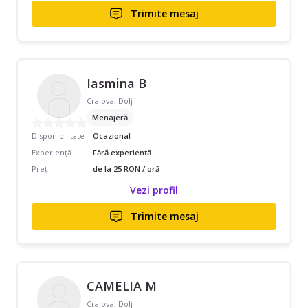
Trimite mesaj
Iasmina B
Craiova, Dolj
Menajeră
Disponibilitate
Ocazional
Experiență
Fără experiență
Preț
de la 25 RON / oră
Vezi profil
Trimite mesaj
CAMELIA M
Craiova, Dolj