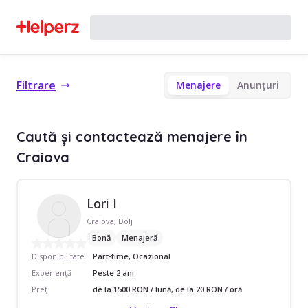
Filtrare
Menajere
Anunțuri
Caută și contactează menajere în
Craiova
Lori I
Craiova, Dolj
Bonă
Menajeră
Disponibilitate
Part-time, Ocazional
Experiență
Peste 2 ani
Preț
de la 1500 RON / lună, de la 20 RON / oră