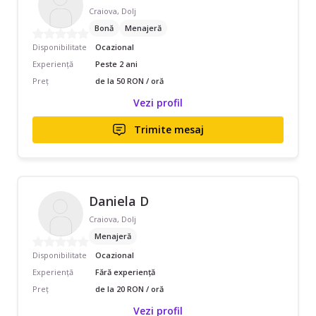
Craiova, Dolj
Bonă
Menajeră
Disponibilitate
Ocazional
Experiență
Peste 2 ani
Preț
de la 50 RON / oră
Vezi profil
Trimite mesaj
Daniela D
Craiova, Dolj
Menajeră
Disponibilitate
Ocazional
Experiență
Fără experiență
Preț
de la 20 RON / oră
Vezi profil