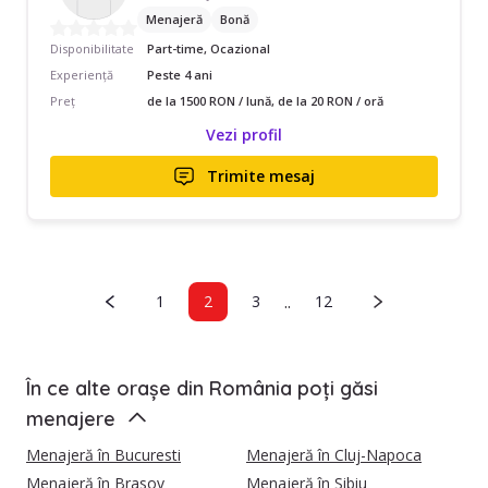
Menajeră
Bonă
Disponibilitate
Part-time, Ocazional
Experiență
Peste 4 ani
Preț
de la 1500 RON / lună, de la 20 RON / oră
Vezi profil
Trimite mesaj
..
1
2
3
12
În ce alte orașe din România poți găsi
menajere
Menajeră în Bucuresti
Menajeră în Cluj-Napoca
Menajeră în Brasov
Menajeră în Sibiu