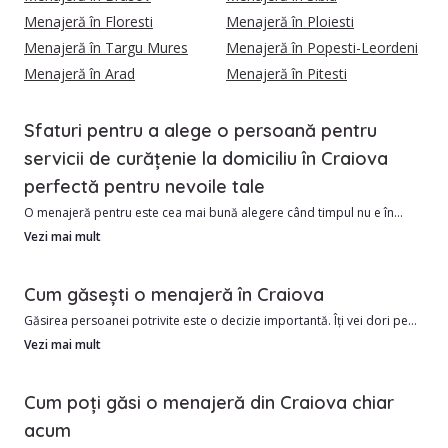
Menajeră în Floresti
Menajeră în Ploiesti
Menajeră în Targu Mures
Menajeră în Popesti-Leordeni
Menajeră în Arad
Menajeră în Pitesti
Sfaturi pentru a alege o persoană pentru
servicii de curățenie la domiciliu în Craiova
perfectă pentru nevoile tale
O menajeră pentru este cea mai bună alegere când timpul nu e în
favoarea ta. În Craiova, de la apartamente în Rovine sau 1 Mai la case
Vezi mai mult
noi în Bariera Vâlcii sau Lăpuș, cerințele pot fi diferite.
Cum găsești o menajeră în Craiova
Costul mediu pornește de la 5 RON/oră, cu ușoare diferențe în zona
Găsirea persoanei potrivite este o decizie importantă. Îți vei dori pe
centrală sau pentru servicii ocazionale vs. recurente.
cineva de încredere, onest și răbdător. Cel mai bun mod de a găsi o
Vezi mai mult
menajeră în Craiova este să-ți faci temele.
Pe
Helperz
, avem în prezent 104 persoane verificate, gata să te ajute.
1. Există multe lucruri de luat în considerare:
Cum poți găsi o menajeră din Craiova chiar
2. Care este experiența lor de muncă?
acum
Avantajele angajării unui menajere din Craiova includ:
3. Cum ar ajunge la tine acasă?