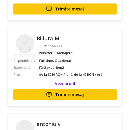
Trimite mesaj
Biliuta M
Cluj-Napoca, Cluj
Petsitter
Menajeră
Disponibilitate
Full-time, Ocazional
Experiență
Fără experiență
Preț
de la 3250 RON / lună, de la 40 RON / oră
Vezi profil
Trimite mesaj
antoniu v