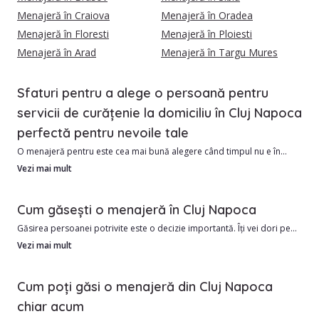
Menajeră în Craiova
Menajeră în Oradea
Menajeră în Floresti
Menajeră în Ploiesti
Menajeră în Arad
Menajeră în Targu Mures
Sfaturi pentru a alege o persoană pentru
servicii de curățenie la domiciliu în Cluj Napoca
perfectă pentru nevoile tale
O menajeră pentru este cea mai bună alegere când timpul nu e în
favoarea ta. În Cluj-Napoca, de la apartamente în Zorilor sau Mărăști
Vezi mai mult
la case moderne în Borhanci sau Făget, cerințele pentru curățenie pot
fi diverse.
Cum găsești o menajeră în Cluj Napoca
Găsirea persoanei potrivite este o decizie importantă. Îți vei dori pe
Tarifele pentru menaj pornesc de la 0 RON/oră, dar pot ajunge la 0
cineva de încredere, onest și răbdător. Cel mai bun mod de a găsi o
Vezi mai mult
RON/oră în zonele centrale sau premium.
menajeră în Cluj Napoca este să-ți faci temele.
1. Există multe lucruri de luat în considerare:
Cum poți găsi o menajeră din Cluj Napoca
Pe
Helperz
, avem în prezent 494 persoane verificate, gata să te ajute.
2. Care este experiența lor de muncă?
chiar acum
3. Cum ar ajunge la tine acasă?