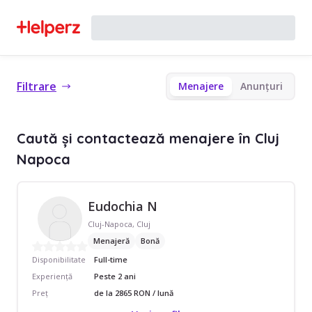
Filtrare
Menajere
Anunțuri
Caută și contactează menajere în Cluj
Napoca
Eudochia N
Cluj-Napoca, Cluj
Menajeră
Bonă
Disponibilitate
Full-time
Experiență
Peste 2 ani
Preț
de la 2865 RON / lună