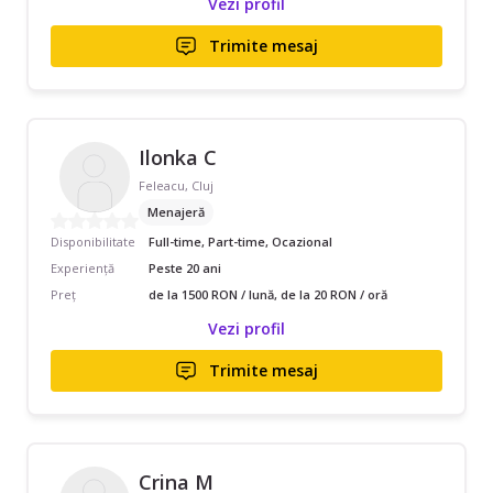
Vezi profil
Trimite mesaj
Ilonka C
Feleacu, Cluj
Menajeră
Disponibilitate
Full-time, Part-time, Ocazional
Experiență
Peste 20 ani
Preț
de la 1500 RON / lună, de la 20 RON / oră
Vezi profil
Trimite mesaj
Crina M