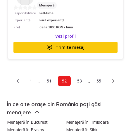
Menajeră
Disponibilitate
Full-time
Experiență
Fără experiență
Preț
de la 3000 RON / lună
Vezi profil
Trimite mesaj
..
..
1
51
52
53
55
În ce alte orașe din România poți găsi
menajere
Menajeră în Bucuresti
Menajeră în Timisoara
Menajeră în Brasov
Menajeră în Sibiu